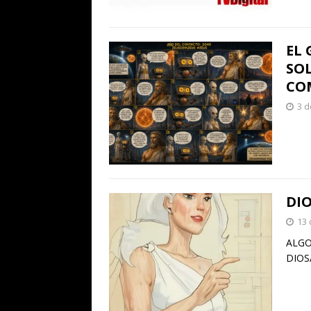
EL
SOL
CO
3 d
DIO
13 
ALGO
DIOS