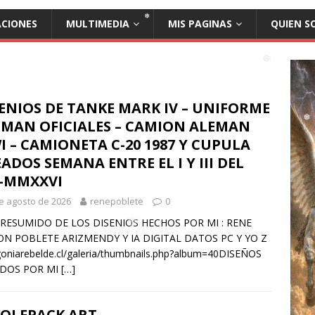
ACIONES
MULTIMEDIA
MIS PAGINAS
QUIEN S
❅
❅
ENIOS DE TANKE MARK IV – UNIFORME
EMAN OFICIALES – CAMION ALEMAN
 – CAMIONETA C-20 1987 Y CUPULA
❅
ADOS SEMANA ENTRE EL I Y III DEL
I-MMXXVI
e agosto de 2026
renepoblete
0
 RESUMIDO DE LOS DISENIOS HECHOS POR MI : RENE
N POBLETE ARIZMENDY Y IA DIGITAL DATOS PC Y YO Z
oniarebelde.cl/galeria/thumbnails.php?album=40DISEÑOS
DOS POR MI
[…]
OLFPACK ART –