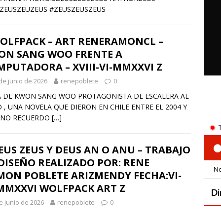
ZEUSZEUZEUS #ZEUSZEUSZEUS
WOLFPACK – ART RENERAMONCL –
ON SANG WOO FRENTE A
PUTADORA – XVIII-VI-MMXXVI Z
de junio de 2026
renepoblete
0
A DE KWON SANG WOO PROTAGONISTA DE ESCALERA AL
O , UNA NOVELA QUE DIERON EN CHILE ENTRE EL 2004 Y
 NO RECUERDO
[…]
EUS ZEUS Y DEUS AN O ANU – TRABAJO
DISEÑO REALIZADO POR: RENE
MON POBLETE ARIZMENDY FECHA:VI-
-MMXXVI WOLFPACK ART Z
e junio de 2026
renepoblete
0