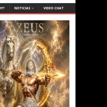
OY?
NOTICIAS
VIDEO CHAT
❅
❅
❅