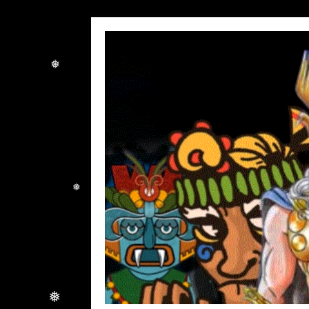
❅
❅
❅
❅
❅