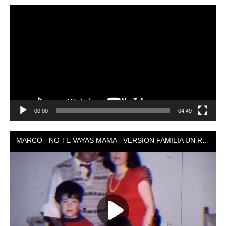
Reproductor
de
vídeo
00:00
04:49