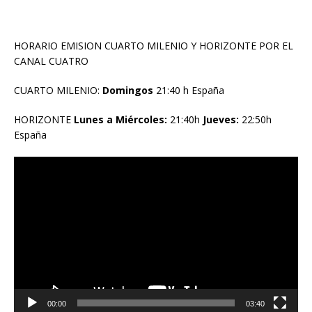
HORARIO EMISION CUARTO MILENIO Y HORIZONTE POR EL
CANAL CUATRO
CUARTO MILENIO:
Domingos
21:40 h España
HORIZONTE
Lunes a Miércoles:
21:40h
Jueves:
22:50h
España
Reproductor
de
vídeo
00:00
03:40