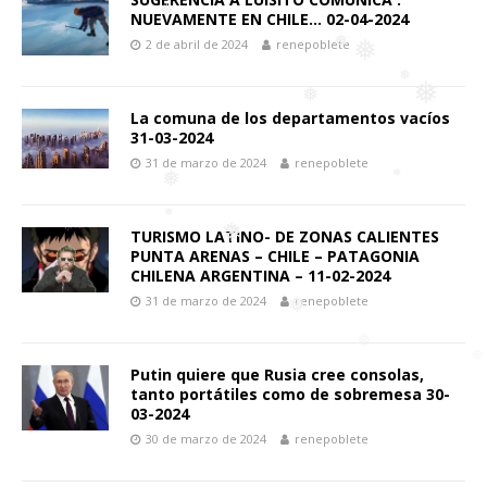
NUEVAMENTE EN CHILE… 02-04-2024
2 de abril de 2024
renepoblete
❅
❅
❅
La comuna de los departamentos vacíos
❅
❅
31-03-2024
❅
❅
31 de marzo de 2024
renepoblete
❅
TURISMO LATINO- DE ZONAS CALIENTES
❅
❅
PUNTA ARENAS – CHILE – PATAGONIA
CHILENA ARGENTINA – 11-02-2024
❅
31 de marzo de 2024
renepoblete
❅
❅
Putin quiere que Rusia cree consolas,
tanto portátiles como de sobremesa 30-
03-2024
30 de marzo de 2024
renepoblete