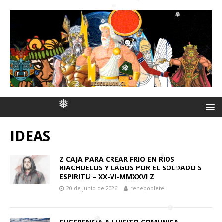
❅
❅
❅
❅
❅
❅
❅
❅
❅
❅
❅
IDEAS
❅
Z CAJA PARA CREAR FRIO EN RIOS
RIACHUELOS Y LAGOS POR EL SOLDADO S
ESPIRITU – XX-VI-MMXXVI Z
20 de junio de 2026
renepoblete
❅
❅
❅
❅
SUGERENCIA A LUISITO COMUNICA .