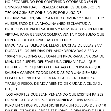
NO RECOMIENDO POR CONTENIDO OTORGADO (EN EL
UNIVERSO VIRTUAL) - REALIZAR APORTES DE DINERO EN
TECNOLOGIA BIT COINS NO ES POR ALGO DE
DISCRIMINACION, SINO "SENTIDO COMUN" Y "UN DELITO"
AL ESFUERZO DE LA MAQUINA (NEO ESCLAVITUD A
PROCESOS DE PROCESADORES Y MEMORIAS) ES UN MEDIO
VIRTUAL PARA GENERAR COMPRA VENTA Y CONSUMO QUE
DEPENDE DE LA CAPACIDAD DE TENER
MAQUINAS(ESFUERZO DE ELLAS , MUCHAS DE ELLAS 24/7
DURANTE LOS 365 DIAS DEL AÑO=DEDICADAS A ESO AL
100%) Y PERSONAS QUE USAN UN PROGRAMA EN COSA DE
MINUTOS PUEDEN GENERAR UNA CIFRA VIRTUAL QUE
DESTRUYE POR EJEMPLO EL TRABAJO DE PERSONAS QUE
SALEN A CAMPOS TODOS LOS DIAS POR UNA SIEMBRA ,
COSECHA O PROCESO DE MANO FACTURA , LIMPIEZA ,
TRABAJO FISICO, DE MOVIMIENTO DE CIUDAD A CIUDAD ,
ETC, ETC.
-LOS APORTES QUE SEAN PENSANDO QUE EXISTEN PAISES
DONDE 10 DOLARES PUEDEN SIGNIFICAR UNA MISERIA
PERO EN OTROS PUEDEN SIGNIFICAR UN SUELDO DE 9 O 10
DIAS EN OTRAS PALABRAS ESTUDIAR LA REALIDAD DE UNA