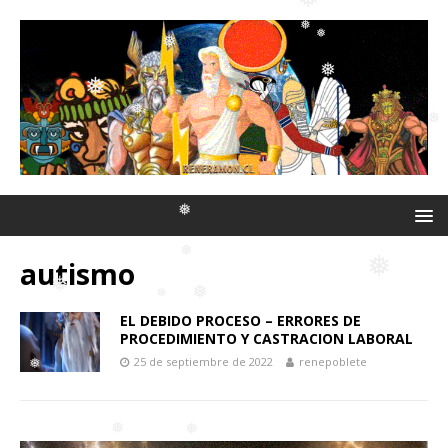
❅
❅
❅
❅
❅
❅
❅
❅
❅
autismo
❅
❅
EL DEBIDO PROCESO – ERRORES DE
PROCEDIMIENTO Y CASTRACION LABORAL
❅
❅
❅
❅
25 de septiembre de 2022
renepoblete
❅