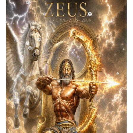
❅
❅
❅
❅
❅
❅
❅
❅
❅
❅
❅
❅
❅