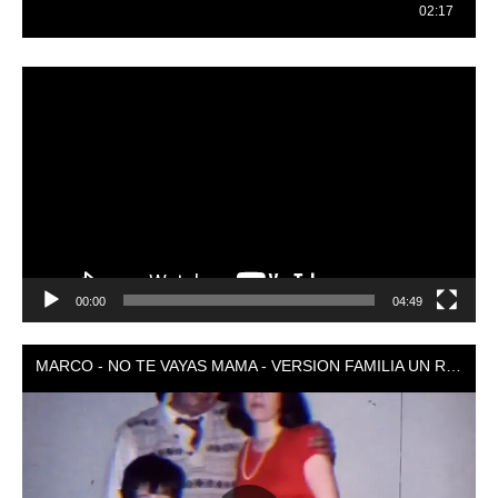
Reproductor
de
vídeo
00:00
04:49