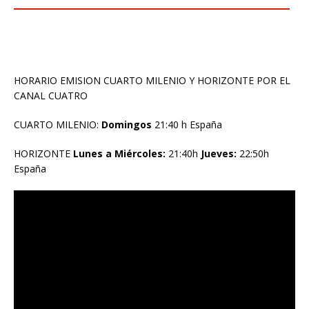
HORARIO EMISION CUARTO MILENIO Y HORIZONTE POR EL
CANAL CUATRO
CUARTO MILENIO:
Domingos
21:40 h España
HORIZONTE
Lunes a Miércoles:
21:40h
Jueves:
22:50h
España
Reproductor
de
vídeo