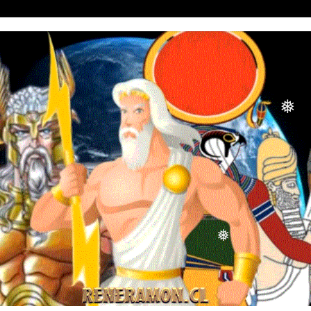
❅
❅
❅
❅