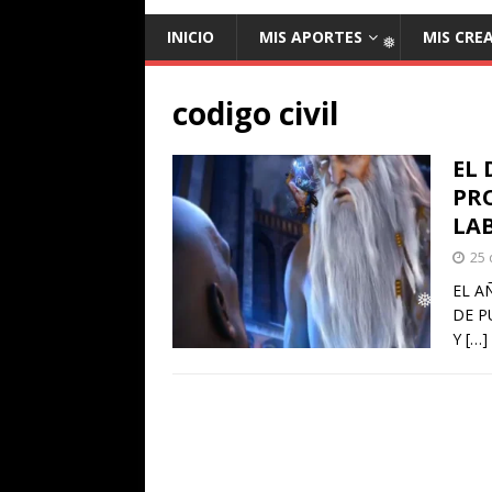
INICIO
MIS APORTES
MIS CRE
❅
codigo civil
EL 
PR
LA
25 
EL A
DE P
Y
[…]
❅