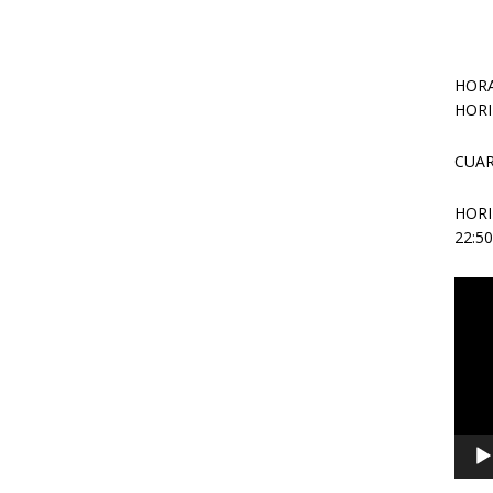
HORA
HORI
CUAR
HOR
22:5
Repr
de
vídeo