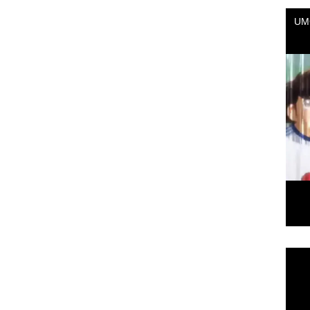
Repr
de
vídeo