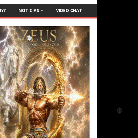
OY?
NOTICIAS
VIDEO CHAT
❅
❅
❅
❅