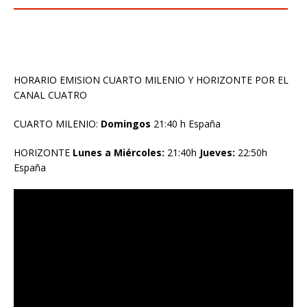
HORARIO EMISION CUARTO MILENIO Y HORIZONTE POR EL
CANAL CUATRO
CUARTO MILENIO:
Domingos
21:40 h España
HORIZONTE
Lunes a Miércoles:
21:40h
Jueves:
22:50h
España
Reproductor
de
vídeo