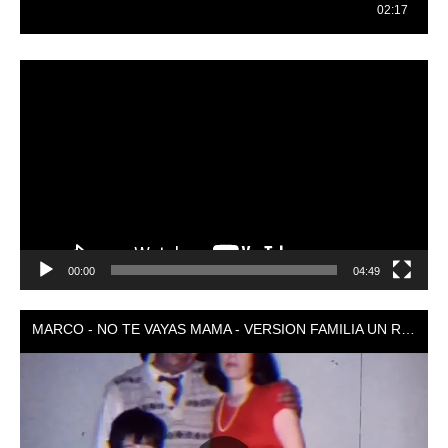
Reproductor
de
vídeo
00:00
04:49