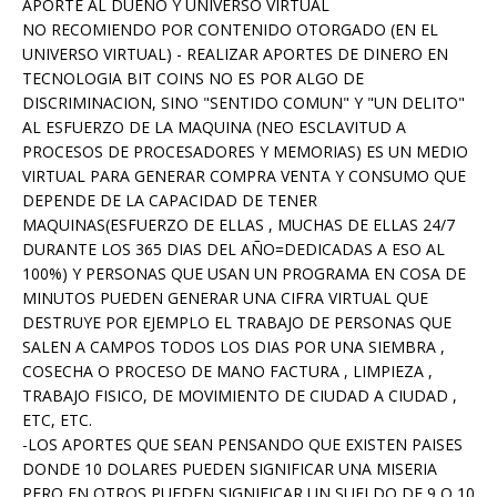
APORTE AL DUEÑO Y UNIVERSO VIRTUAL
NO RECOMIENDO POR CONTENIDO OTORGADO (EN EL
UNIVERSO VIRTUAL) - REALIZAR APORTES DE DINERO EN
TECNOLOGIA BIT COINS NO ES POR ALGO DE
DISCRIMINACION, SINO "SENTIDO COMUN" Y "UN DELITO"
AL ESFUERZO DE LA MAQUINA (NEO ESCLAVITUD A
PROCESOS DE PROCESADORES Y MEMORIAS) ES UN MEDIO
VIRTUAL PARA GENERAR COMPRA VENTA Y CONSUMO QUE
DEPENDE DE LA CAPACIDAD DE TENER
MAQUINAS(ESFUERZO DE ELLAS , MUCHAS DE ELLAS 24/7
DURANTE LOS 365 DIAS DEL AÑO=DEDICADAS A ESO AL
100%) Y PERSONAS QUE USAN UN PROGRAMA EN COSA DE
MINUTOS PUEDEN GENERAR UNA CIFRA VIRTUAL QUE
DESTRUYE POR EJEMPLO EL TRABAJO DE PERSONAS QUE
SALEN A CAMPOS TODOS LOS DIAS POR UNA SIEMBRA ,
COSECHA O PROCESO DE MANO FACTURA , LIMPIEZA ,
TRABAJO FISICO, DE MOVIMIENTO DE CIUDAD A CIUDAD ,
ETC, ETC.
-LOS APORTES QUE SEAN PENSANDO QUE EXISTEN PAISES
DONDE 10 DOLARES PUEDEN SIGNIFICAR UNA MISERIA
PERO EN OTROS PUEDEN SIGNIFICAR UN SUELDO DE 9 O 10