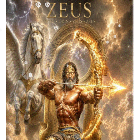
❅
❅
❅
❅
❅
❅
❅
❅
❅
❅
❅
❅
❅
❅
❅
❅