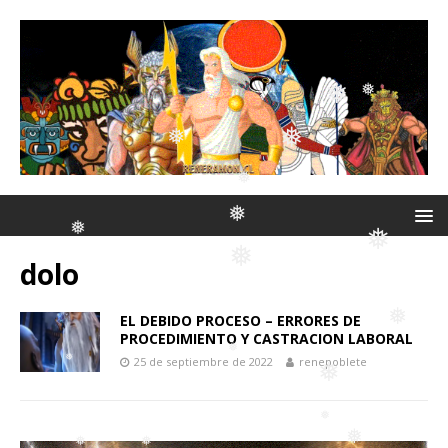
❅
❅
❅
❅
❅
dolo
❅
❅
❅
EL DEBIDO PROCESO – ERRORES DE
PROCEDIMIENTO Y CASTRACION LABORAL
❅
25 de septiembre de 2022
renepoblete
❅
❅
❅
❅
❅