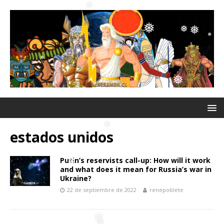
❅
❅
❅
❅
❅
❅
❅
❅
❅
❅
❅
❅
estados unidos
❅
Putin’s reservists call-up: How will it work
and what does it mean for Russia’s war in
Ukraine?
22 de septiembre de 2022
renepoblete
❅