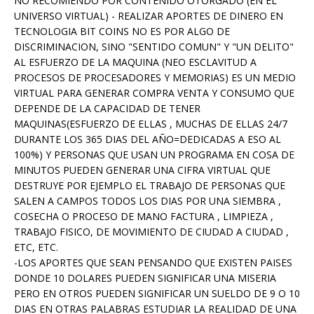
NO RECOMIENDO POR CONTENIDO OTORGADO (EN EL
UNIVERSO VIRTUAL) - REALIZAR APORTES DE DINERO EN
TECNOLOGIA BIT COINS NO ES POR ALGO DE
DISCRIMINACION, SINO "SENTIDO COMUN" Y "UN DELITO"
AL ESFUERZO DE LA MAQUINA (NEO ESCLAVITUD A
PROCESOS DE PROCESADORES Y MEMORIAS) ES UN MEDIO
VIRTUAL PARA GENERAR COMPRA VENTA Y CONSUMO QUE
DEPENDE DE LA CAPACIDAD DE TENER
MAQUINAS(ESFUERZO DE ELLAS , MUCHAS DE ELLAS 24/7
DURANTE LOS 365 DIAS DEL AÑO=DEDICADAS A ESO AL
100%) Y PERSONAS QUE USAN UN PROGRAMA EN COSA DE
MINUTOS PUEDEN GENERAR UNA CIFRA VIRTUAL QUE
DESTRUYE POR EJEMPLO EL TRABAJO DE PERSONAS QUE
SALEN A CAMPOS TODOS LOS DIAS POR UNA SIEMBRA ,
COSECHA O PROCESO DE MANO FACTURA , LIMPIEZA ,
TRABAJO FISICO, DE MOVIMIENTO DE CIUDAD A CIUDAD ,
ETC, ETC.
-LOS APORTES QUE SEAN PENSANDO QUE EXISTEN PAISES
DONDE 10 DOLARES PUEDEN SIGNIFICAR UNA MISERIA
PERO EN OTROS PUEDEN SIGNIFICAR UN SUELDO DE 9 O 10
DIAS EN OTRAS PALABRAS ESTUDIAR LA REALIDAD DE UNA