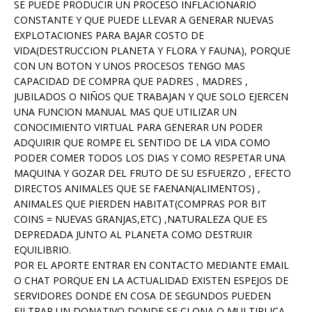
SE PUEDE PRODUCIR UN PROCESO INFLACIONARIO
CONSTANTE Y QUE PUEDE LLEVAR A GENERAR NUEVAS
EXPLOTACIONES PARA BAJAR COSTO DE
VIDA(DESTRUCCION PLANETA Y FLORA Y FAUNA), PORQUE
CON UN BOTON Y UNOS PROCESOS TENGO MAS
CAPACIDAD DE COMPRA QUE PADRES , MADRES ,
JUBILADOS O NIÑOS QUE TRABAJAN Y QUE SOLO EJERCEN
UNA FUNCION MANUAL MAS QUE UTILIZAR UN
CONOCIMIENTO VIRTUAL PARA GENERAR UN PODER
ADQUIRIR QUE ROMPE EL SENTIDO DE LA VIDA COMO
PODER COMER TODOS LOS DIAS Y COMO RESPETAR UNA
MAQUINA Y GOZAR DEL FRUTO DE SU ESFUERZO , EFECTO
DIRECTOS ANIMALES QUE SE FAENAN(ALIMENTOS) ,
ANIMALES QUE PIERDEN HABITAT(COMPRAS POR BIT
COINS = NUEVAS GRANJAS,ETC) ,NATURALEZA QUE ES
DEPREDADA JUNTO AL PLANETA COMO DESTRUIR
EQUILIBRIO.
POR EL APORTE ENTRAR EN CONTACTO MEDIANTE EMAIL
O CHAT PORQUE EN LA ACTUALIDAD EXISTEN ESPEJOS DE
SERVIDORES DONDE EN COSA DE SEGUNDOS PUEDEN
FILTRAR UN DONATIVO DONDE SE CLONA O MULTIPLICA