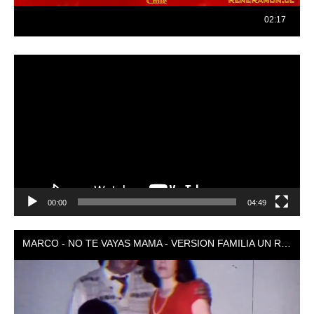
Reproductor
de
vídeo
00:00
04:49