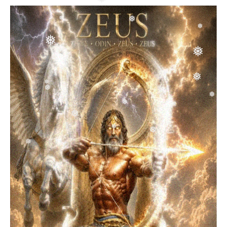
❅
❅
❅
❅
❅
❅
❅
❅
❅
❅
❅
❅
❅
❅
❅
❅