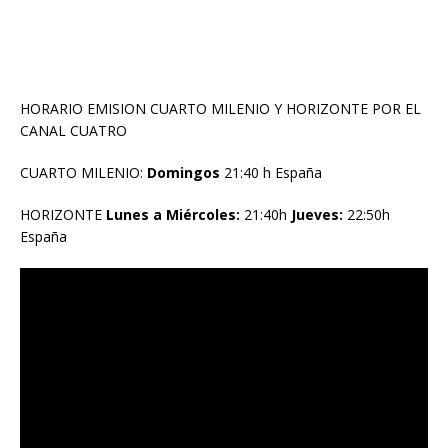
HORARIO EMISION CUARTO MILENIO Y HORIZONTE POR EL
CANAL CUATRO
CUARTO MILENIO:
Domingos
21:40 h España
HORIZONTE
Lunes a Miércoles:
21:40h
Jueves:
22:50h
España
Reproductor
de
vídeo