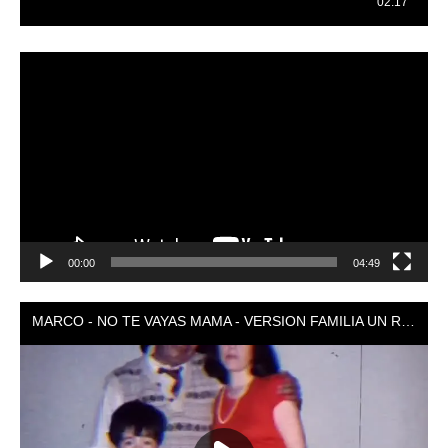
Reproductor
de
vídeo
00:00
04:49