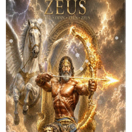
❅
❅
❅
❅
❅
❅
❅
❅
❅
❅
❅
❅