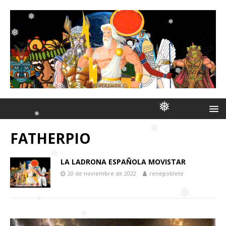
❅
❅
❅
❅
❅
❅
❅
❅
❅
❅
❅
FATHERPIO
❅
❅
❅
❅
LA LADRONA ESPAÑOLA MOVISTAR
20 de noviembre de 2022
renepoblete
❅