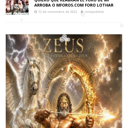
❅
❅
❅
ARROBA O MFOROS.COM FORO LOTHAR
12 de noviembre de 2022
renepoblete
❅
❅
❅
❅
❅
❅
❅
❅
❅
❅
❅
❅
❅
❅