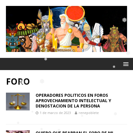
❅
❅
❅
❅
FORO
❅
❅
❅
OPERADORES POLITICOS EN FOROS
APROVECHAMIENTO INTELECTUAL Y
DENOSTACION DE LA PERSONA
❅
❅
1 de marzo de 2023
renepoblete
❅
QUIERO QUE REABRAN EL FORO DE MI