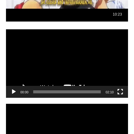
Reproductor
de
vídeo
00:00
02:10