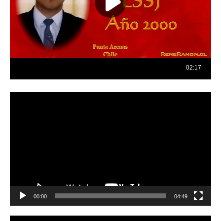
Reproductor
de
vídeo
00:00
04:49