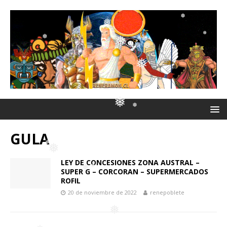
❅
❅
❅
❅
❅
❅
❅
❅
❅
❅
❅
❅
❅
❅
GULA
❅
LEY DE CONCESIONES ZONA AUSTRAL –
SUPER G – CORCORAN – SUPERMERCADOS
❅
❅
ROFIL
20 de noviembre de 2022
renepoblete
❅
❅