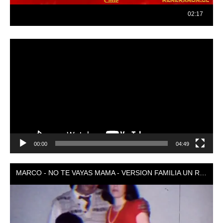
Reproductor
de
vídeo
00:00
04:49