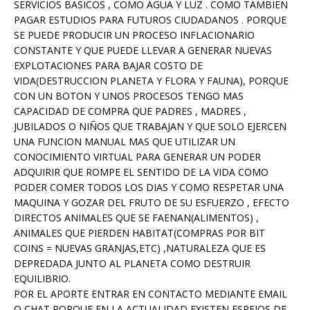
SERVICIOS BASICOS , COMO AGUA Y LUZ . COMO TAMBIEN
PAGAR ESTUDIOS PARA FUTUROS CIUDADANOS . PORQUE
SE PUEDE PRODUCIR UN PROCESO INFLACIONARIO
CONSTANTE Y QUE PUEDE LLEVAR A GENERAR NUEVAS
EXPLOTACIONES PARA BAJAR COSTO DE
VIDA(DESTRUCCION PLANETA Y FLORA Y FAUNA), PORQUE
CON UN BOTON Y UNOS PROCESOS TENGO MAS
CAPACIDAD DE COMPRA QUE PADRES , MADRES ,
JUBILADOS O NIÑOS QUE TRABAJAN Y QUE SOLO EJERCEN
UNA FUNCION MANUAL MAS QUE UTILIZAR UN
CONOCIMIENTO VIRTUAL PARA GENERAR UN PODER
ADQUIRIR QUE ROMPE EL SENTIDO DE LA VIDA COMO
PODER COMER TODOS LOS DIAS Y COMO RESPETAR UNA
MAQUINA Y GOZAR DEL FRUTO DE SU ESFUERZO , EFECTO
DIRECTOS ANIMALES QUE SE FAENAN(ALIMENTOS) ,
ANIMALES QUE PIERDEN HABITAT(COMPRAS POR BIT
COINS = NUEVAS GRANJAS,ETC) ,NATURALEZA QUE ES
DEPREDADA JUNTO AL PLANETA COMO DESTRUIR
EQUILIBRIO.
POR EL APORTE ENTRAR EN CONTACTO MEDIANTE EMAIL
O CHAT PORQUE EN LA ACTUALIDAD EXISTEN ESPEJOS DE