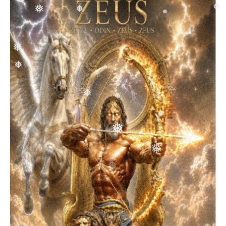
❅
❅
❅
❅
❅
❅
❅
❅
❅
❅
❅
❅
❅
❅
❅
❅
❅