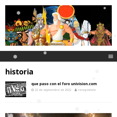
❅
❅
❅
❅
❅
❅
historia
❅
que paso con el foro univision.com
❅
❅
22 de septiembre de 2022
renepoblete
❅
❅