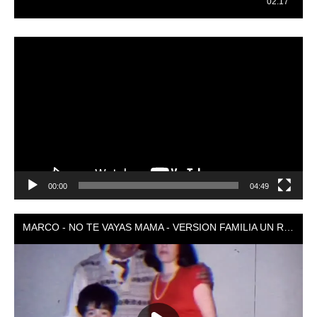
Reproductor
de
vídeo
00:00
04:49