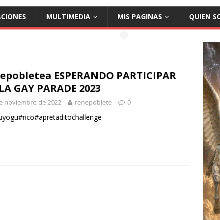
❅
ACIONES
MULTIMEDIA
MIS PAGINAS
QUIEN S
❅
epobletea
ESPERANDO PARTICIPAR
LA GAY PARADE 2023
e noviembre de 2022
renepoblete
0
yogu#rico#apretaditochallenge