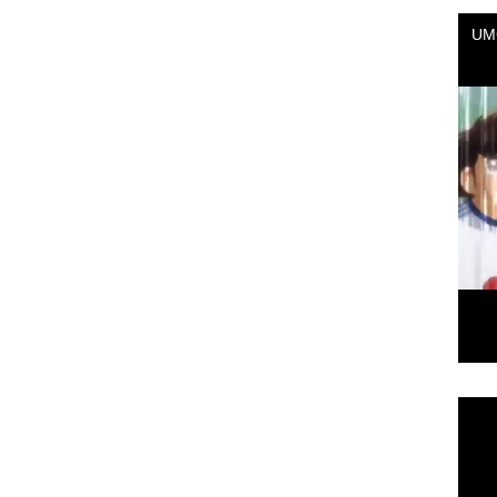
Repr
de
vídeo