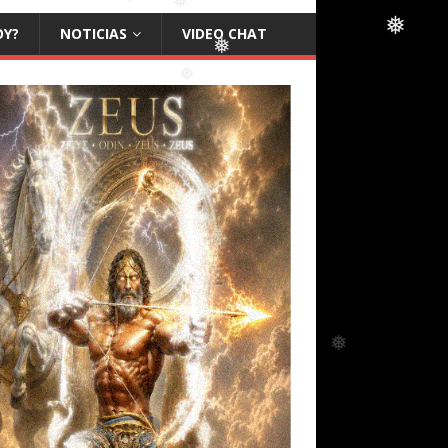
OY?
NOTICIAS
VIDEO CHAT
❅
❅
❅
❅
❅