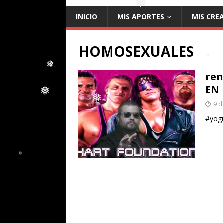
INICIO
MIS APORTES
MIS CRE
❅
HOMOSEXUALES
ren
❅
EN 
❅
9 d
❅
#yogu
❅
❅
❅