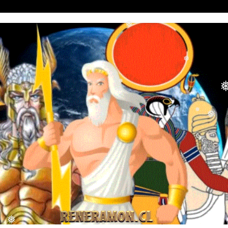
❅
❅
❅
❅
❅
❅
❅