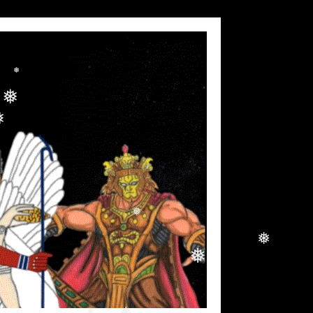
❅
❅
❅
❅
❅