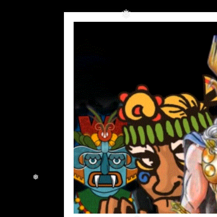
❅
❅
❅
❅