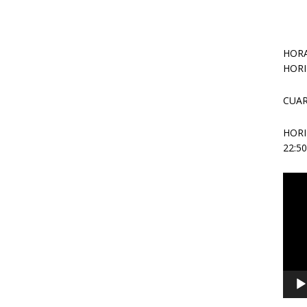
HORA
HORI
CUAR
HOR
22:5
Repr
de
vídeo