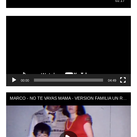
Reproductor
de
vídeo
00:00
04:49