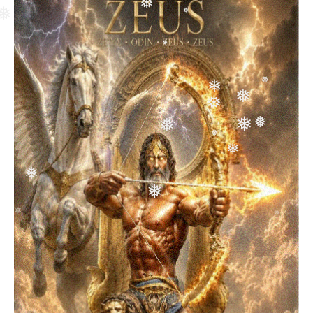
❅
❅
❅
❅
❅
❅
❅
❅
❅
❅
❅
❅
❅
❅
❅
❅
❅
❅