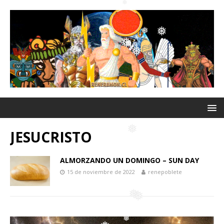
❅
❅
❅
❅
❅
❅
❅
❅
❅
❅
JESUCRISTO
ALMORZANDO UN DOMINGO – SUN DAY
15 de noviembre de 2022
renepoblete
❅