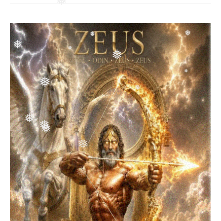
❅
❅
❅
❅
❅
❅
❅
❅
❅
❅
❅
❅
❅
❅
❅