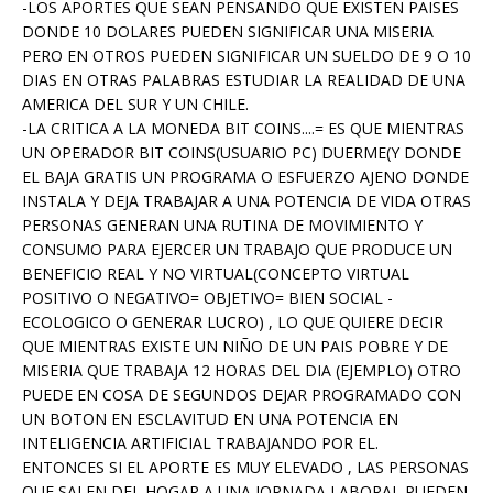
-LOS APORTES QUE SEAN PENSANDO QUE EXISTEN PAISES
DONDE 10 DOLARES PUEDEN SIGNIFICAR UNA MISERIA
PERO EN OTROS PUEDEN SIGNIFICAR UN SUELDO DE 9 O 10
DIAS EN OTRAS PALABRAS ESTUDIAR LA REALIDAD DE UNA
AMERICA DEL SUR Y UN CHILE.
-LA CRITICA A LA MONEDA BIT COINS....= ES QUE MIENTRAS
UN OPERADOR BIT COINS(USUARIO PC) DUERME(Y DONDE
EL BAJA GRATIS UN PROGRAMA O ESFUERZO AJENO DONDE
INSTALA Y DEJA TRABAJAR A UNA POTENCIA DE VIDA OTRAS
PERSONAS GENERAN UNA RUTINA DE MOVIMIENTO Y
CONSUMO PARA EJERCER UN TRABAJO QUE PRODUCE UN
BENEFICIO REAL Y NO VIRTUAL(CONCEPTO VIRTUAL
POSITIVO O NEGATIVO= OBJETIVO= BIEN SOCIAL -
ECOLOGICO O GENERAR LUCRO) , LO QUE QUIERE DECIR
QUE MIENTRAS EXISTE UN NIÑO DE UN PAIS POBRE Y DE
MISERIA QUE TRABAJA 12 HORAS DEL DIA (EJEMPLO) OTRO
PUEDE EN COSA DE SEGUNDOS DEJAR PROGRAMADO CON
UN BOTON EN ESCLAVITUD EN UNA POTENCIA EN
INTELIGENCIA ARTIFICIAL TRABAJANDO POR EL.
ENTONCES SI EL APORTE ES MUY ELEVADO , LAS PERSONAS
QUE SALEN DEL HOGAR A UNA JORNADA LABORAL PUEDEN