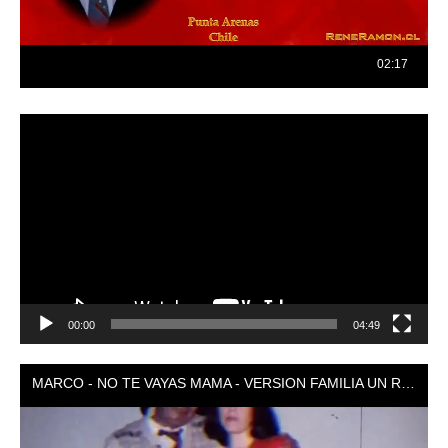
Reproductor
de
vídeo
00:00
04:49