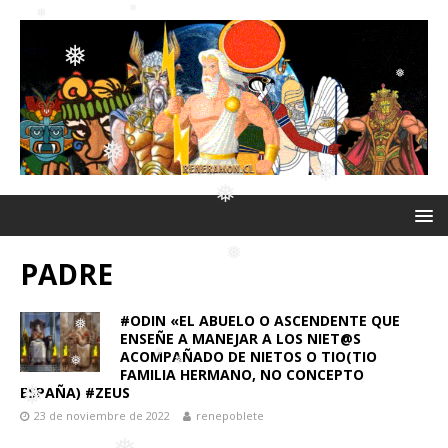
❅
❅
❅
❅
❅
❅
❅
❅
❅
❅
PADRE
#ODIN «EL ABUELO O ASCENDENTE QUE
ENSEÑE A MANEJAR A LOS NIET@S
❅
ACOMPAÑADO DE NIETOS O TIO(TIO
FAMILIA HERMANO, NO CONCEPTO
❅
ESPAÑA) #ZEUS
23 de noviembre de 2022
renepoblete
❅
❅