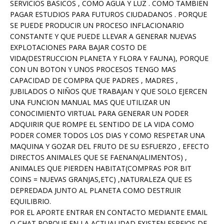
SERVICIOS BASICOS , COMO AGUA Y LUZ . COMO TAMBIEN
PAGAR ESTUDIOS PARA FUTUROS CIUDADANOS . PORQUE
SE PUEDE PRODUCIR UN PROCESO INFLACIONARIO
CONSTANTE Y QUE PUEDE LLEVAR A GENERAR NUEVAS
EXPLOTACIONES PARA BAJAR COSTO DE
VIDA(DESTRUCCION PLANETA Y FLORA Y FAUNA), PORQUE
CON UN BOTON Y UNOS PROCESOS TENGO MAS
CAPACIDAD DE COMPRA QUE PADRES , MADRES ,
JUBILADOS O NIÑOS QUE TRABAJAN Y QUE SOLO EJERCEN
UNA FUNCION MANUAL MAS QUE UTILIZAR UN
CONOCIMIENTO VIRTUAL PARA GENERAR UN PODER
ADQUIRIR QUE ROMPE EL SENTIDO DE LA VIDA COMO
PODER COMER TODOS LOS DIAS Y COMO RESPETAR UNA
MAQUINA Y GOZAR DEL FRUTO DE SU ESFUERZO , EFECTO
DIRECTOS ANIMALES QUE SE FAENAN(ALIMENTOS) ,
ANIMALES QUE PIERDEN HABITAT(COMPRAS POR BIT
COINS = NUEVAS GRANJAS,ETC) ,NATURALEZA QUE ES
DEPREDADA JUNTO AL PLANETA COMO DESTRUIR
EQUILIBRIO.
POR EL APORTE ENTRAR EN CONTACTO MEDIANTE EMAIL
O CHAT PORQUE EN LA ACTUALIDAD EXISTEN ESPEJOS DE