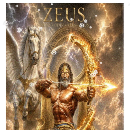
❅
❅
❅
❅
❅
❅
❅
❅
❅
❅
❅
❅
❅
❅
❅
❅
❅
❅
❅
❅