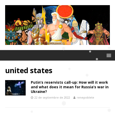
❅
❅
united states
❅
❅
Putin’s reservists call-up: How will it work
❅
and what does it mean for Russia’s war in
❅
❅
Ukraine?
❅
22 de septiembre de 2022
renepoblete