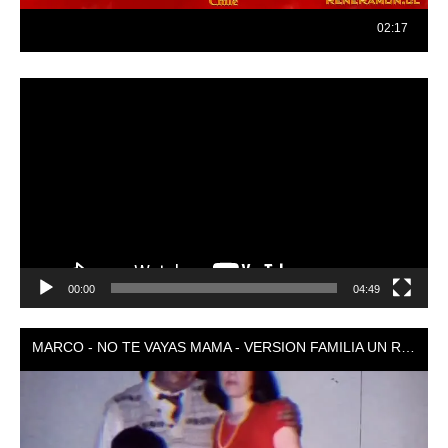
Reproductor
de
vídeo
00:00
04:49