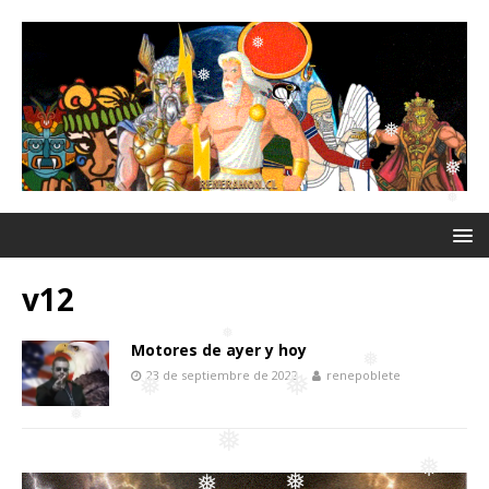
❅
❅
❅
❅
❅
❅
❅
v12
Motores de ayer y hoy
23 de septiembre de 2022
renepoblete
❅
❅
❅
❅
❅