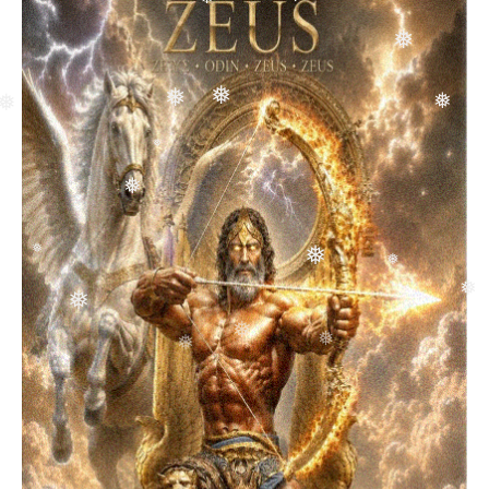
❅
❅
❅
❅
❅
❅
❅
❅
❅
❅
❅
❅
❅
❅
❅