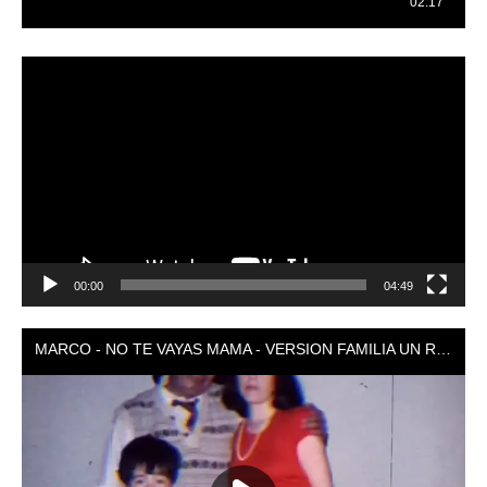
Reproductor
de
vídeo
00:00
04:49