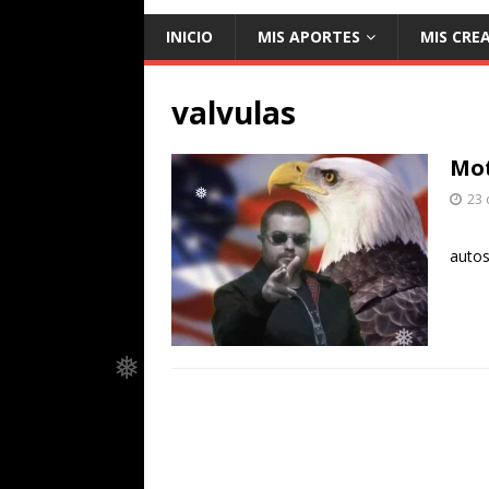
INICIO
MIS APORTES
MIS CRE
valvulas
Mot
23 
Recue
autos
❅
❅