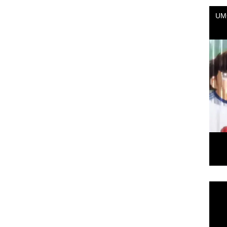
Repr
de
vídeo