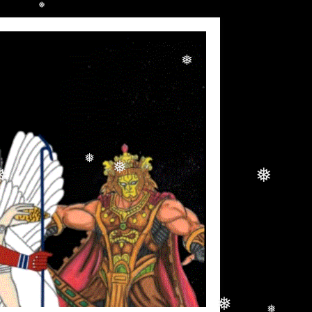
❅
❅
❅
❅
❅