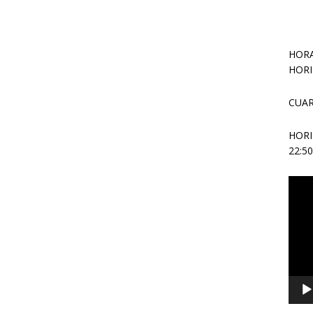
HORA
HORI
CUAR
HOR
22:5
Repr
de
vídeo