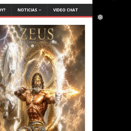
❅
OY?
NOTICIAS
VIDEO CHAT
❅
❅
❅
❅