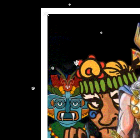
❅
❅
❅
❅
❅
❅
❅
❅