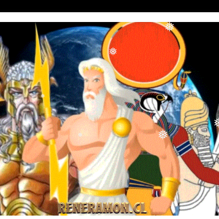
❅
❅
❅
❅
❅
❅