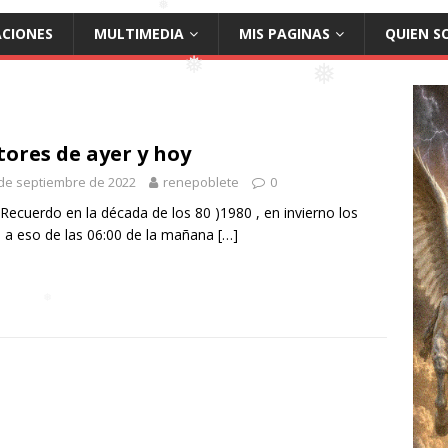
ACIONES
MULTIMEDIA
MIS PAGINAS
QUIEN S
❅
❅
❅
ores de ayer y hoy
de septiembre de 2022
renepoblete
0
rdo en la década de los 80 )1980 , en invierno los
 a eso de las 06:00 de la mañana
[…]