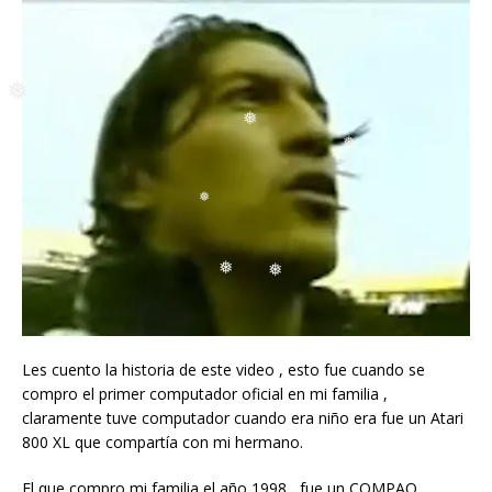
❅
❅
❅
❅
❅
❅
❅
❅
❅
❅
❅
Les cuento la historia de este video , esto fue cuando se
compro el primer computador oficial en mi familia ,
claramente tuve computador cuando era niño era fue un Atari
800 XL que compartía con mi hermano.
El que compro mi familia el año 1998 , fue un COMPAQ