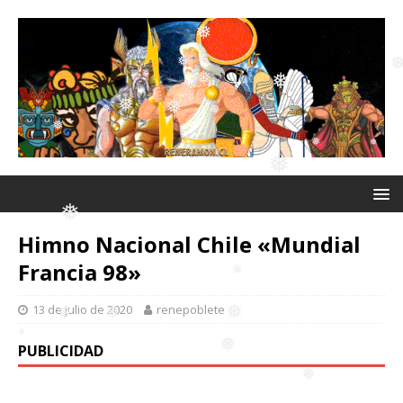
❅
❅
❅
❅
❅
❅
❅
❅
❅
❅
❅
❅
❅
Himno Nacional Chile «Mundial
❅
Francia 98»
❅
❅
13 de julio de 2020
renepoblete
❅
PUBLICIDAD
❅