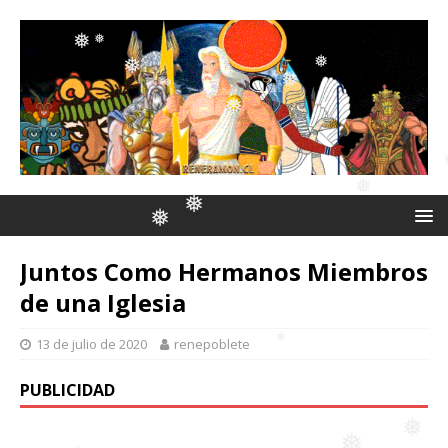
❅
❅
❅
❅
❅
❅
❅
❅
❅
❅
❅
❅
❅
Juntos Como Hermanos Miembros
❅
de una Iglesia
❅
13 de julio de 2020
renepoblete
❅
PUBLICIDAD
❅