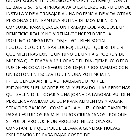
UN OPERADOR BIT COINS(USUARIO PC) DUERME(Y DONDE
EL BAJA GRATIS UN PROGRAMA O ESFUERZO AJENO DONDE
INSTALA Y DEJA TRABAJAR A UNA POTENCIA DE VIDA OTRAS
PERSONAS GENERAN UNA RUTINA DE MOVIMIENTO Y
CONSUMO PARA EJERCER UN TRABAJO QUE PRODUCE UN
BENEFICIO REAL Y NO VIRTUAL(CONCEPTO VIRTUAL
POSITIVO O NEGATIVO= OBJETIVO= BIEN SOCIAL -
ECOLOGICO O GENERAR LUCRO) , LO QUE QUIERE DECIR
QUE MIENTRAS EXISTE UN NIÑO DE UN PAIS POBRE Y DE
MISERIA QUE TRABAJA 12 HORAS DEL DIA (EJEMPLO) OTRO
PUEDE EN COSA DE SEGUNDOS DEJAR PROGRAMADO CON
UN BOTON EN ESCLAVITUD EN UNA POTENCIA EN
INTELIGENCIA ARTIFICIAL TRABAJANDO POR EL.
ENTONCES SI EL APORTE ES MUY ELEVADO , LAS PERSONAS
QUE SALEN DEL HOGAR A UNA JORNADA LABORAL PUEDEN
PERDER CAPACIDAD DE COMPRAR ALIMENTOS Y PAGAR
SERVICIOS BASICOS , COMO AGUA Y LUZ . COMO TAMBIEN
PAGAR ESTUDIOS PARA FUTUROS CIUDADANOS . PORQUE
SE PUEDE PRODUCIR UN PROCESO INFLACIONARIO
CONSTANTE Y QUE PUEDE LLEVAR A GENERAR NUEVAS
EXPLOTACIONES PARA BAJAR COSTO DE