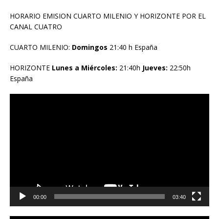
HORARIO EMISION CUARTO MILENIO Y HORIZONTE POR EL
CANAL CUATRO
CUARTO MILENIO:
Domingos
21:40 h España
HORIZONTE
Lunes a Miércoles:
21:40h
Jueves:
22:50h
España
Reproductor
de
vídeo
00:00
03:40