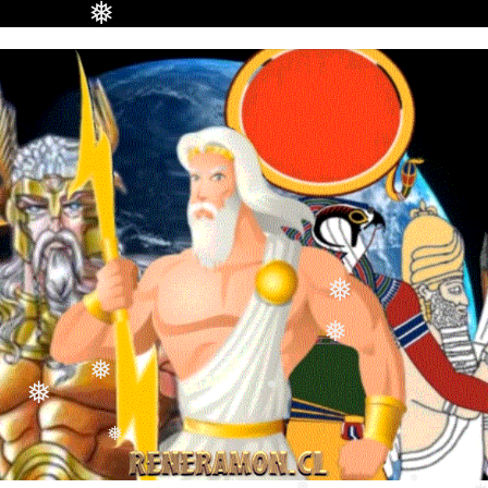
❅
❅
❅
❅
❅
❅
❅