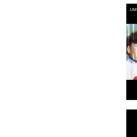
Repr
de
vídeo