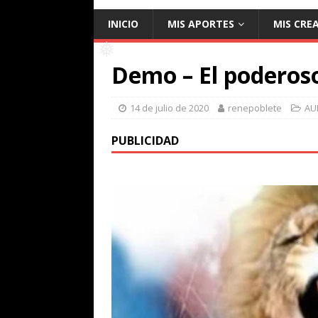
❅
INICIO
MIS APORTES
MIS CRE
Demo – El poderos
❅
14 de julio de 2020
renepoblete
AU
PUBLICIDAD