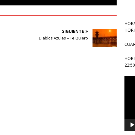
HORA
HORI
SIGUIENTE
Diablos Azules – Te Quiero
CUAR
HOR
22:5
Repr
de
vídeo