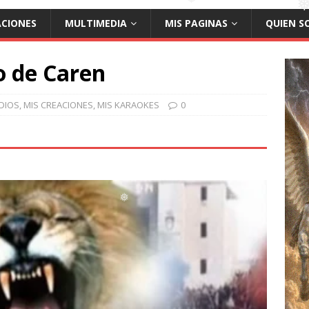
❅
ACIONES
MULTIMEDIA
MIS PAGINAS
QUIEN S
❅
❅
❅
❅
o de Caren
DIOS
,
MIS CREACIONES
,
MIS KARAOKES
0