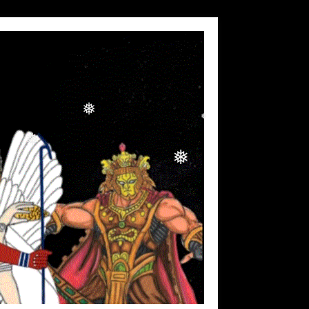
❅
❅
❅
❅