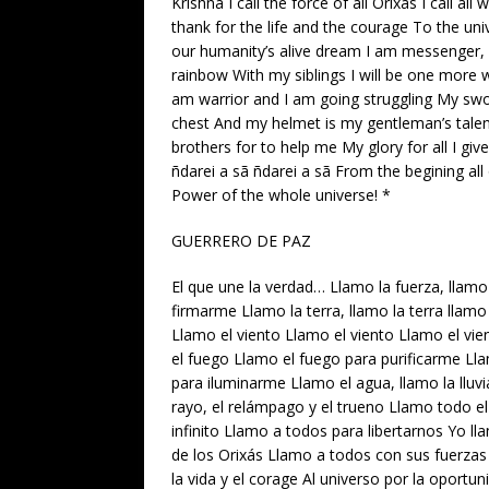
Krishna I call the force of all Orixás I call all
thank for the life and the courage To the uni
our humanity’s alive dream I am messenger, 
rainbow With my siblings I will be one more w
am warrior and I am going struggling My swor
chest And my helmet is my gentleman’s talen
brothers for to help me My glory for all I giv
ñdarei a sã ñdarei a sã From the begining all
Power of the whole universe! *
GUERRERO DE PAZ
El que une la verdad… Llamo la fuerza, llamo 
firmarme Llamo la terra, llamo la terra llamo 
Llamo el viento Llamo el viento Llamo el vi
el fuego Llamo el fuego para purificarme Llam
para iluminarme Llamo el agua, llamo la lluvi
rayo, el relámpago y el trueno Llamo todo el 
infinito Llamo a todos para libertarnos Yo l
de los Orixás Llamo a todos con sus fuerzas 
la vida y el corage Al universo por la oportu