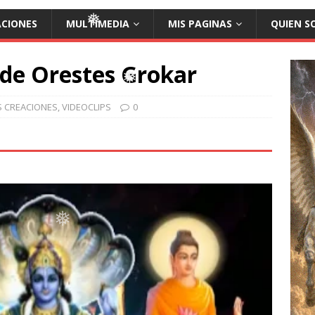
ACIONES
MULTIMEDIA
MIS PAGINAS
QUIEN S
❅
❅
❅
❅
 de Orestes Grokar
S CREACIONES
,
VIDEOCLIPS
0
❅
❅
❅