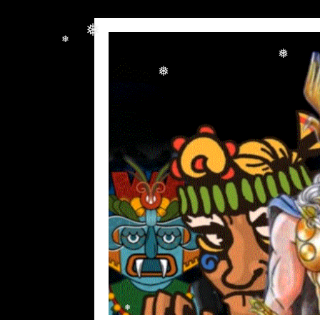
❅
❅
❅
❅
❅