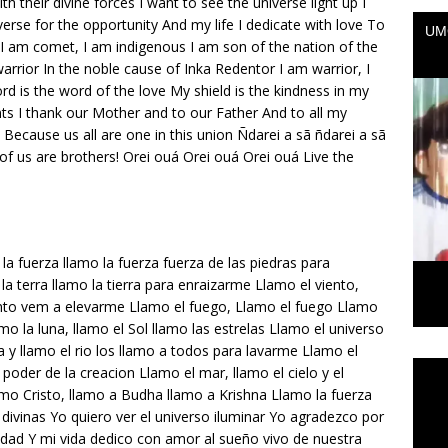
 with their divine forces I want to see the universe light up I
verse for the opportunity And my life I dedicate with love To
I am comet, I am indigenous I am son of the nation of the
arrior In the noble cause of Inka Redentor I am warrior, I
d is the word of the love My shield is the kindness in my
ts I thank our Mother and to our Father And to all my
e Because us all are one in this union Ñdarei a sã ñdarei a sã
 of us are brothers! Orei ouá Orei ouá Orei ouá Live the
la fuerza llamo la fuerza fuerza de las piedras para
la terra llamo la tierra para enraizarme Llamo el viento,
ento vem a elevarme Llamo el fuego, Llamo el fuego Llamo
o la luna, llamo el Sol llamo las estrelas Llamo el universo
a y llamo el rio los llamo a todos para lavarme Llamo el
Repr
poder de la creacion Llamo el mar, llamo el cielo y el
de
lamo Cristo, llamo a Budha llamo a Krishna Llamo la fuerza
vídeo
divinas Yo quiero ver el universo iluminar Yo agradezco por
nidad Y mi vida dedico con amor al sueño vivo de nuestra