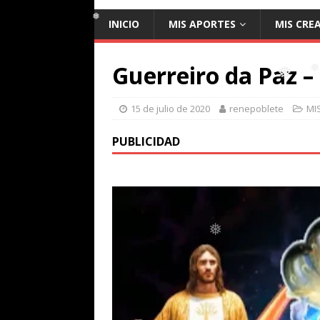
INICIO
MIS APORTES
MIS CRE
❅
Guerreiro da Paz –
❅
15 de julio de 2020
renepoblete
MI
❅
PUBLICIDAD