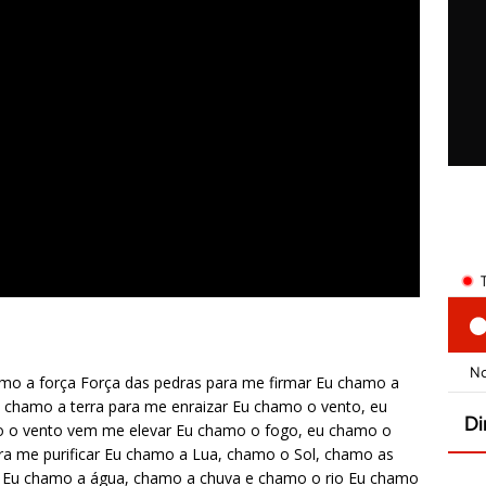
amo a força Força das pedras para me firmar Eu chamo a
u chamo a terra para me enraizar Eu chamo o vento, eu
 o vento vem me elevar Eu chamo o fogo, eu chamo o
a me purificar Eu chamo a Lua, chamo o Sol, chamo as
r Eu chamo a água, chamo a chuva e chamo o rio Eu chamo