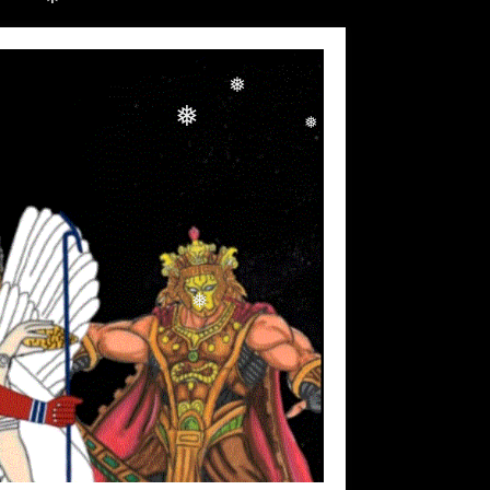
❅
❅
❅
❅
❅
❅