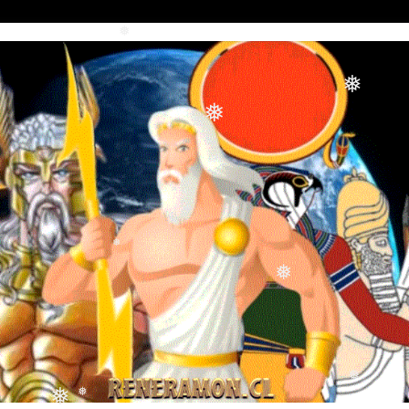
❅
❅
❅
❅
❅