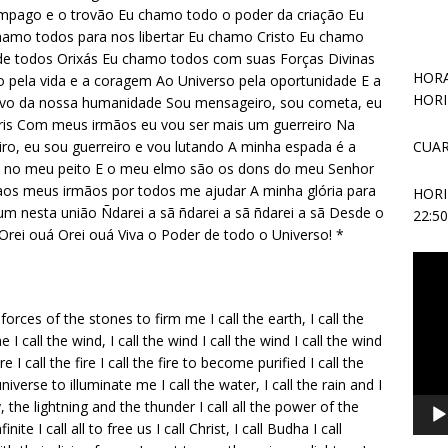
âmpago e o trovão Eu chamo todo o poder da criação Eu
hamo todos para nos libertar Eu chamo Cristo Eu chamo
e todos Orixás Eu chamo todos com suas Forças Divinas
HORA
o pela vida e a coragem Ao Universo pela oportunidade E a
HORI
ivo da nossa humanidade Sou mensageiro, sou cometa, eu
 Íris Com meus irmãos eu vou ser mais um guerreiro Na
CUAR
ro, eu sou guerreiro e vou lutando A minha espada é a
 no meu peito E o meu elmo são os dons do meu Senhor
aos meus irmãos por todos me ajudar A minha glória para
HOR
 nesta união Ñdarei a sã ñdarei a sã ñdarei a sã Desde o
22:5
Orei ouá Orei ouá Viva o Poder de todo o Universo! *
Repr
de
vídeo
ce forces of the stones to firm me I call the earth, I call the
e I call the wind, I call the wind I call the wind I call the wind
re I call the fire I call the fire to become purified I call the
universe to illuminate me I call the water, I call the rain and I
ay, the lightning and the thunder I call all the power of the
inite I call all to free us I call Christ, I call Budha I call