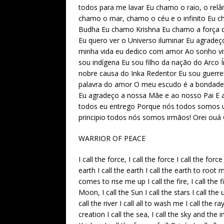
todos para me lavar Eu chamo o raio, o rel
chamo o mar, chamo o céu e o infinito Eu c
Budha Eu chamo Krishna Eu chamo a força d
Eu quero ver o Universo iluminar Eu agradeç
minha vida eu dedico com amor Ao sonho v
sou indígena Eu sou filho da nação do Arco
nobre causa do Inka Redentor Eu sou guerrei
palavra do amor O meu escudo é a bondade
Eu agradeço a nossa Mãe e ao nosso Pai E 
todos eu entrego Porque nós todos somos um
principio todos nós somos irmãos! Orei ouá 
WARRIOR OF PEACE
I call the force, I call the force I call the for
earth I call the earth I call the earth to root m
comes to rise me up I call the fire, I call the fi
Moon, I call the Sun I call the stars I call the 
call the river I call all to wash me I call the r
creation I call the sea, I call the sky and the inf