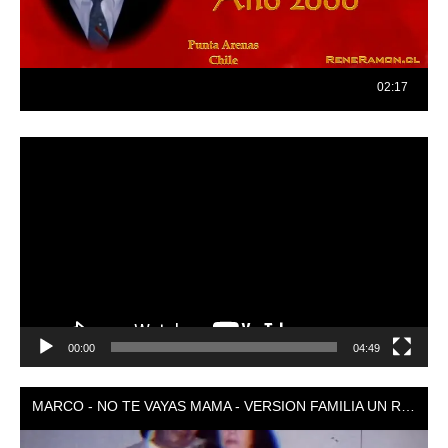
Reproductor
de
vídeo
00:00
04:49