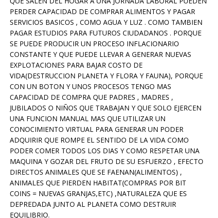
QUE SALEN DEL HOGAR A UNA JORNADA LABORAL PUEDEN
PERDER CAPACIDAD DE COMPRAR ALIMENTOS Y PAGAR
SERVICIOS BASICOS , COMO AGUA Y LUZ . COMO TAMBIEN
PAGAR ESTUDIOS PARA FUTUROS CIUDADANOS . PORQUE
SE PUEDE PRODUCIR UN PROCESO INFLACIONARIO
CONSTANTE Y QUE PUEDE LLEVAR A GENERAR NUEVAS
EXPLOTACIONES PARA BAJAR COSTO DE
VIDA(DESTRUCCION PLANETA Y FLORA Y FAUNA), PORQUE
CON UN BOTON Y UNOS PROCESOS TENGO MAS
CAPACIDAD DE COMPRA QUE PADRES , MADRES ,
JUBILADOS O NIÑOS QUE TRABAJAN Y QUE SOLO EJERCEN
UNA FUNCION MANUAL MAS QUE UTILIZAR UN
CONOCIMIENTO VIRTUAL PARA GENERAR UN PODER
ADQUIRIR QUE ROMPE EL SENTIDO DE LA VIDA COMO
PODER COMER TODOS LOS DIAS Y COMO RESPETAR UNA
MAQUINA Y GOZAR DEL FRUTO DE SU ESFUERZO , EFECTO
DIRECTOS ANIMALES QUE SE FAENAN(ALIMENTOS) ,
ANIMALES QUE PIERDEN HABITAT(COMPRAS POR BIT
COINS = NUEVAS GRANJAS,ETC) ,NATURALEZA QUE ES
DEPREDADA JUNTO AL PLANETA COMO DESTRUIR
EQUILIBRIO.