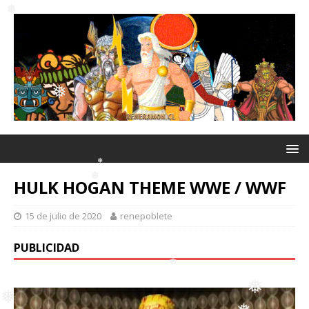
❅
❅
❅
❅
❅
❅
HULK HOGAN THEME WWE / WWF
15 de julio de 2020
renepoblete
❅
PUBLICIDAD
❅