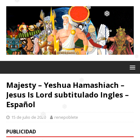
❅
❅
❅
❅
❅
❅
❅
❅
❅
❅
Majesty – Yeshua Hamashiach –
❅
❅
Jesus Is Lord subtitulado Ingles –
❅
Español
❅
15 de julio de 2020
renepoblete
❅
❅
PUBLICIDAD
❅