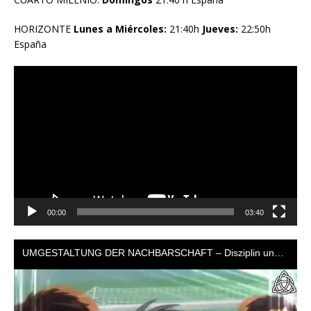
HORIZONTE
Lunes a Miércoles:
21:40h
Jueves:
22:50h
España
Reproductor
de
vídeo
00:00
03:40