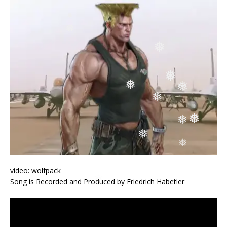
❅
❅
❅
❅
❅
❅
❅
❅
❅
❅
❅
❅
❅
video: wolfpack
❅
❅
Song is Recorded and Produced by Friedrich Habetler