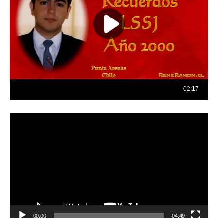
Reproductor
de
vídeo
00:00
04:49