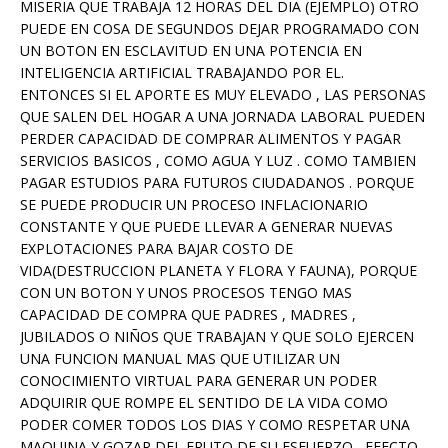
MISERIA QUE TRABAJA 12 HORAS DEL DIA (EJEMPLO) OTRO
PUEDE EN COSA DE SEGUNDOS DEJAR PROGRAMADO CON
UN BOTON EN ESCLAVITUD EN UNA POTENCIA EN
INTELIGENCIA ARTIFICIAL TRABAJANDO POR EL.
ENTONCES SI EL APORTE ES MUY ELEVADO , LAS PERSONAS
QUE SALEN DEL HOGAR A UNA JORNADA LABORAL PUEDEN
PERDER CAPACIDAD DE COMPRAR ALIMENTOS Y PAGAR
SERVICIOS BASICOS , COMO AGUA Y LUZ . COMO TAMBIEN
PAGAR ESTUDIOS PARA FUTUROS CIUDADANOS . PORQUE
SE PUEDE PRODUCIR UN PROCESO INFLACIONARIO
CONSTANTE Y QUE PUEDE LLEVAR A GENERAR NUEVAS
EXPLOTACIONES PARA BAJAR COSTO DE
VIDA(DESTRUCCION PLANETA Y FLORA Y FAUNA), PORQUE
CON UN BOTON Y UNOS PROCESOS TENGO MAS
CAPACIDAD DE COMPRA QUE PADRES , MADRES ,
JUBILADOS O NIÑOS QUE TRABAJAN Y QUE SOLO EJERCEN
UNA FUNCION MANUAL MAS QUE UTILIZAR UN
CONOCIMIENTO VIRTUAL PARA GENERAR UN PODER
ADQUIRIR QUE ROMPE EL SENTIDO DE LA VIDA COMO
PODER COMER TODOS LOS DIAS Y COMO RESPETAR UNA
MAQUINA Y GOZAR DEL FRUTO DE SU ESFUERZO , EFECTO