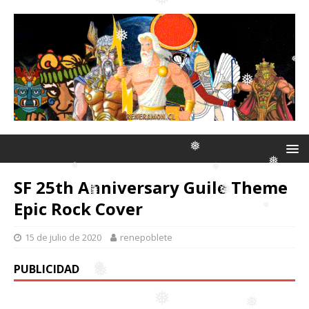
❅
❅
❅
❅
❅
❅
SF 25th Anniversary Guile Theme
❅
Epic Rock Cover
❅
15 de julio de 2020
renepoblete
❅
❅
PUBLICIDAD
❅
❅
❅