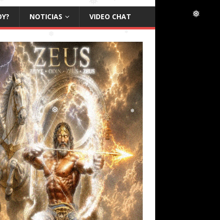
OY?
NOTICIAS
VIDEO CHAT
❅
❅
❅
❅
❅
❅
❅
❅