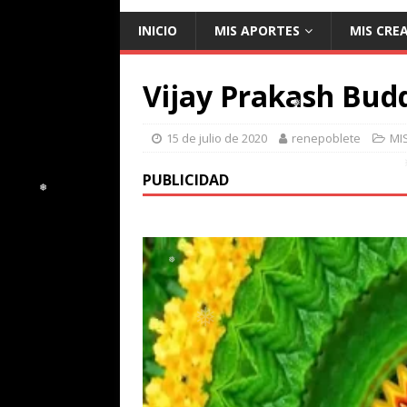
❅
INICIO
MIS APORTES
MIS CRE
Vijay Prakash Bu
15 de julio de 2020
renepoblete
MI
❅
PUBLICIDAD
❅