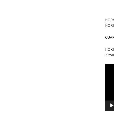
HORA
HORI
CUAR
HOR
22:5
Repr
de
vídeo