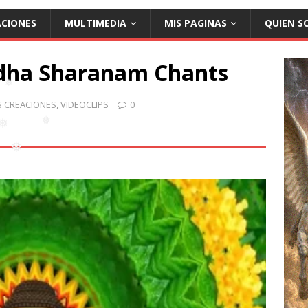
ACIONES
MULTIMEDIA
MIS PAGINAS
QUIEN S
❅
ddha Sharanam Chants
S CREACIONES
,
VIDEOCLIPS
0
❅
❅
❅
❅