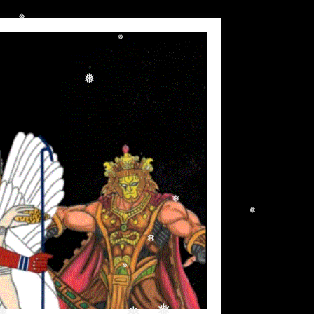
❅
❅
❅
❅
❅
❅
❅