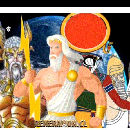
❅
❅
❅
❅
❅