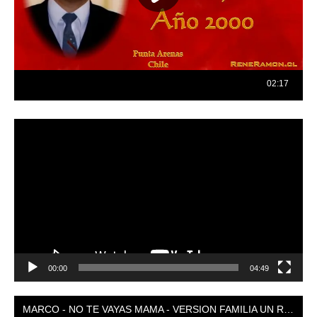
Reproductor
de
vídeo
00:00
04:49