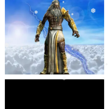
❅
❅
❅
❅
❅
❅
❅
❅
❅
❅
❅
❅
❅
❅