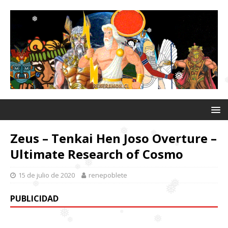
❅
❅
❅
❅
❅
❅
❅
❅
Zeus – Tenkai Hen Joso Overture –
Ultimate Research of Cosmo
❅
15 de julio de 2020
renepoblete
❅
PUBLICIDAD
❅
❅
❅
❅
❅