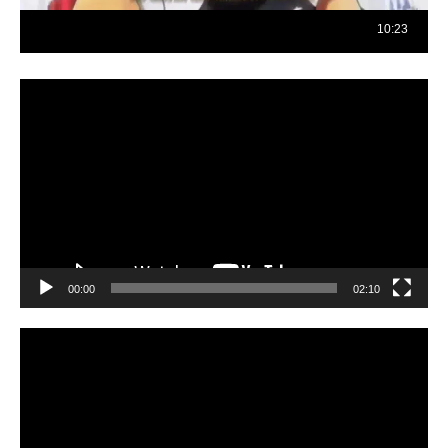
Reproductor
de
vídeo
00:00
02:10