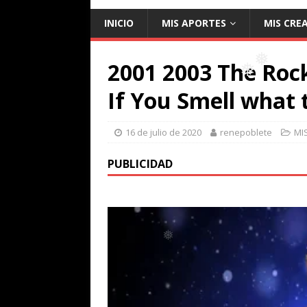
INICIO
MIS APORTES
MIS CRE
2001 2003 The Ro
If You Smell what 
❅
❅
16 de julio de 2020
renepoblete
MI
PUBLICIDAD