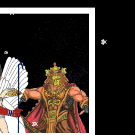
❅
❅
❅
❅
❅