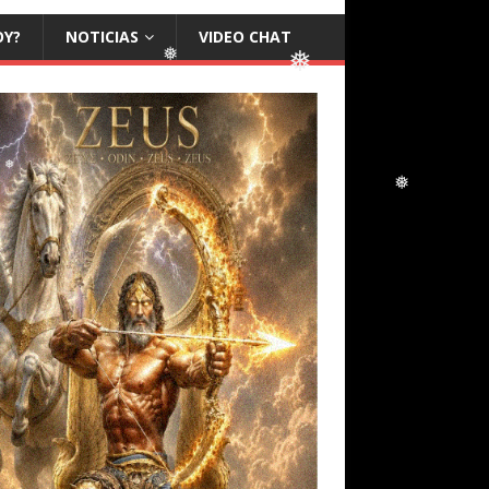
❅
OY?
NOTICIAS
VIDEO CHAT
❅
❅
❅
❅