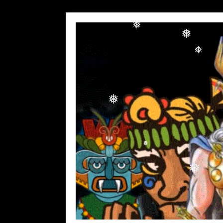
❅
❅
❅
❅
❅
❅