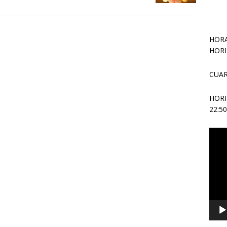
HORA
HORI
CUAR
HOR
22:5
Repr
de
vídeo