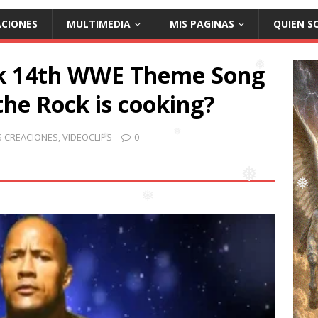
ACIONES
MULTIMEDIA
MIS PAGINAS
QUIEN S
ck 14th WWE Theme Song
the Rock is cooking?
❅
S CREACIONES
,
VIDEOCLIPS
0
❅
❅
❅
❅
❅