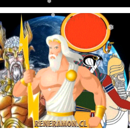
❅
❅
❅
❅
❅
❅