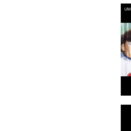
Repr
de
vídeo