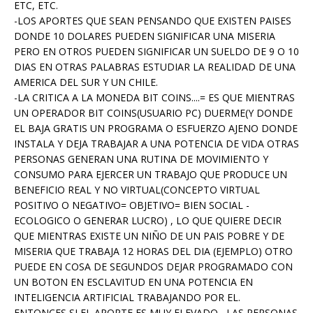
ETC, ETC.
-LOS APORTES QUE SEAN PENSANDO QUE EXISTEN PAISES
DONDE 10 DOLARES PUEDEN SIGNIFICAR UNA MISERIA
PERO EN OTROS PUEDEN SIGNIFICAR UN SUELDO DE 9 O 10
DIAS EN OTRAS PALABRAS ESTUDIAR LA REALIDAD DE UNA
AMERICA DEL SUR Y UN CHILE.
-LA CRITICA A LA MONEDA BIT COINS....= ES QUE MIENTRAS
UN OPERADOR BIT COINS(USUARIO PC) DUERME(Y DONDE
EL BAJA GRATIS UN PROGRAMA O ESFUERZO AJENO DONDE
INSTALA Y DEJA TRABAJAR A UNA POTENCIA DE VIDA OTRAS
PERSONAS GENERAN UNA RUTINA DE MOVIMIENTO Y
CONSUMO PARA EJERCER UN TRABAJO QUE PRODUCE UN
BENEFICIO REAL Y NO VIRTUAL(CONCEPTO VIRTUAL
POSITIVO O NEGATIVO= OBJETIVO= BIEN SOCIAL -
ECOLOGICO O GENERAR LUCRO) , LO QUE QUIERE DECIR
QUE MIENTRAS EXISTE UN NIÑO DE UN PAIS POBRE Y DE
MISERIA QUE TRABAJA 12 HORAS DEL DIA (EJEMPLO) OTRO
PUEDE EN COSA DE SEGUNDOS DEJAR PROGRAMADO CON
UN BOTON EN ESCLAVITUD EN UNA POTENCIA EN
INTELIGENCIA ARTIFICIAL TRABAJANDO POR EL.
ENTONCES SI EL APORTE ES MUY ELEVADO , LAS PERSONAS