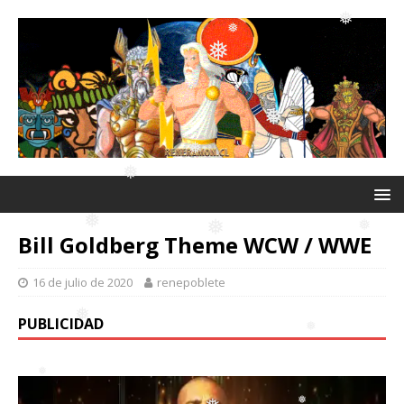
❅
❅
❅
❅
❅
❅
Bill Goldberg Theme WCW / WWE
❅
❅
16 de julio de 2020
renepoblete
❅
PUBLICIDAD
❅
❅
❅