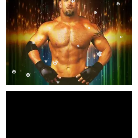
❅
❅
❅
❅
❅
❅
❅
❅
❅
❅
❅
❅
❅
❅
❅
❅