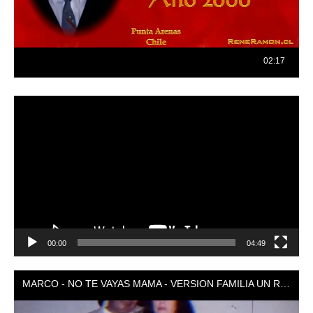
Reproductor
de
vídeo
00:00
04:49