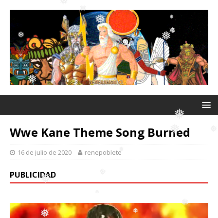
❅
❅
❅
❅
❅
❅
❅
❅
❅
❅
Wwe Kane Theme Song Burned
❅
16 de julio de 2020
renepoblete
❅
PUBLICIDAD
❅
❅
❅
❅