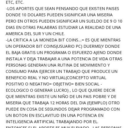
ETC, ETC.
-LOS APORTES QUE SEAN PENSANDO QUE EXISTEN PAISES
DONDE 10 DOLARES PUEDEN SIGNIFICAR UNA MISERIA
PERO EN OTROS PUEDEN SIGNIFICAR UN SUELDO DE 9 O 10
DIAS EN OTRAS PALABRAS ESTUDIAR LA REALIDAD DE UNA
AMERICA DEL SUR Y UN CHILE.
-LA CRITICA A LA MONEDA BIT COINS....= ES QUE MIENTRAS
UN OPERADOR BIT COINS(USUARIO PC) DUERME(Y DONDE
EL BAJA GRATIS UN PROGRAMA O ESFUERZO AJENO DONDE
INSTALA Y DEJA TRABAJAR A UNA POTENCIA DE VIDA OTRAS
PERSONAS GENERAN UNA RUTINA DE MOVIMIENTO Y
CONSUMO PARA EJERCER UN TRABAJO QUE PRODUCE UN
BENEFICIO REAL Y NO VIRTUAL(CONCEPTO VIRTUAL
POSITIVO O NEGATIVO= OBJETIVO= BIEN SOCIAL -
ECOLOGICO O GENERAR LUCRO) , LO QUE QUIERE DECIR
QUE MIENTRAS EXISTE UN NIÑO DE UN PAIS POBRE Y DE
MISERIA QUE TRABAJA 12 HORAS DEL DIA (EJEMPLO) OTRO
PUEDE EN COSA DE SEGUNDOS DEJAR PROGRAMADO CON
UN BOTON EN ESCLAVITUD EN UNA POTENCIA EN
INTELIGENCIA ARTIFICIAL TRABAJANDO POR EL.
ENTONCES SI EL APORTE ES MUY ELEVADO , LAS PERSONAS