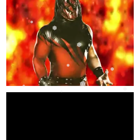
❅
❅
❅
❅
❅
❅
❅
❅
❅
❅
❅
❅