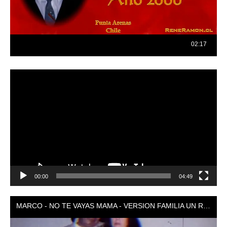
Reproductor
de
vídeo
00:00
04:49