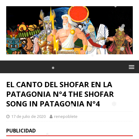
❅
❅
❅
❅
❅
❅
❅
EL CANTO DEL SHOFAR EN LA
❅
PATAGONIA N°4 THE SHOFAR
SONG IN PATAGONIA N°4
❅
❅
17 de julio de 2020
renepoblete
❅
❅
PUBLICIDAD