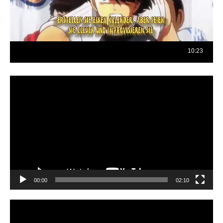
Reproductor
de
vídeo
00:00
02:10