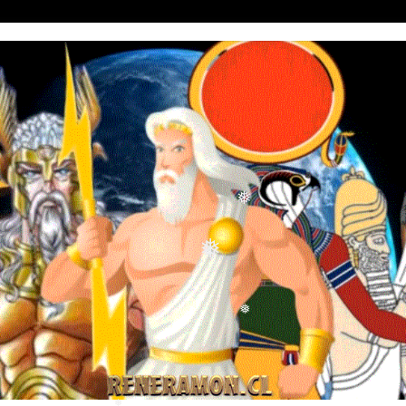
❅
❅
❅
❅
❅