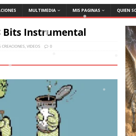
ACIONES
MULTIMEDIA
MIS PAGINAS
QUIEN S
❅
❅
 Bits Instrumental
❅
S CREACIONES
,
VIDEOS
0
❅
❅
❅
❅