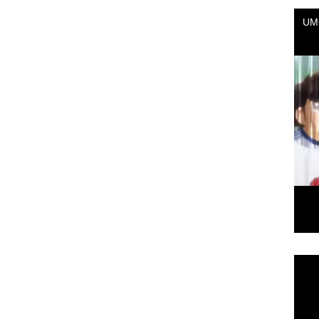
Repr
de
vídeo