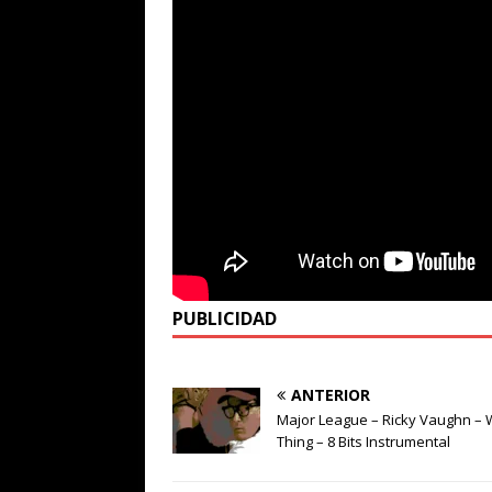
PUBLICIDAD
ANTERIOR
Major League – Ricky Vaughn – 
Thing – 8 Bits Instrumental