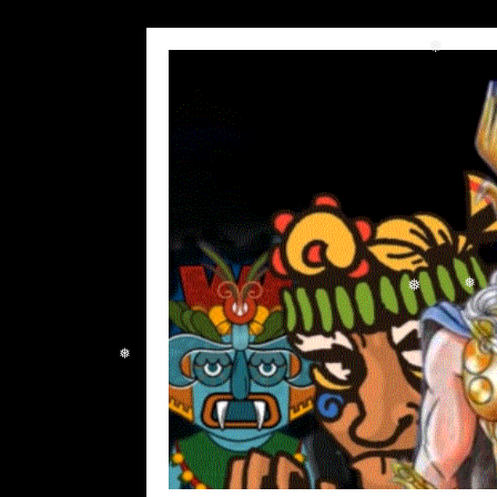
❅
❅
❅
❅