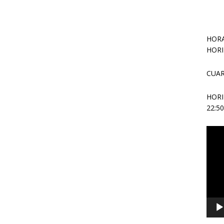
HORA
HORI
CUAR
HOR
22:5
Repr
de
vídeo