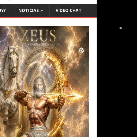
OY?
NOTICIAS
VIDEO CHAT
❅
❅
❅
❅