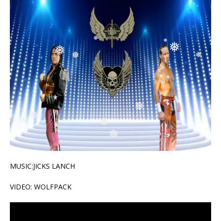
❅
❅
❅
❅
❅
❅
❅
❅
❅
❅
❅
❅
❅
❅
❅
MUSIC:JICKS LANCH
❅
VIDEO: WOLFPACK