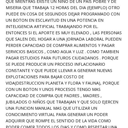
QUE MIENTRAS EXISTE UN NIÑO DE UN PAIS POBRE Y DE
MISERIA QUE TRABAJA 12 HORAS DEL DIA (EJEMPLO) OTRO
PUEDE EN COSA DE SEGUNDOS DEJAR PROGRAMADO CON
UN BOTON EN ESCLAVITUD EN UNA POTENCIA EN
INTELIGENCIA ARTIFICIAL TRABAJANDO POR EL.
ENTONCES SI EL APORTE ES MUY ELEVADO , LAS PERSONAS
QUE SALEN DEL HOGAR A UNA JORNADA LABORAL PUEDEN
PERDER CAPACIDAD DE COMPRAR ALIMENTOS Y PAGAR
SERVICIOS BASICOS , COMO AGUA Y LUZ . COMO TAMBIEN
PAGAR ESTUDIOS PARA FUTUROS CIUDADANOS . PORQUE
SE PUEDE PRODUCIR UN PROCESO INFLACIONARIO
CONSTANTE Y QUE PUEDE LLEVAR A GENERAR NUEVAS
EXPLOTACIONES PARA BAJAR COSTO DE
VIDA(DESTRUCCION PLANETA Y FLORA Y FAUNA), PORQUE
CON UN BOTON Y UNOS PROCESOS TENGO MAS
CAPACIDAD DE COMPRA QUE PADRES , MADRES ,
JUBILADOS O NIÑOS QUE TRABAJAN Y QUE SOLO EJERCEN
UNA FUNCION MANUAL MAS QUE UTILIZAR UN
CONOCIMIENTO VIRTUAL PARA GENERAR UN PODER
ADQUIRIR QUE ROMPE EL SENTIDO DE LA VIDA COMO
PODER COMER TODOS LOS DIAS Y COMO RESPETAR UNA