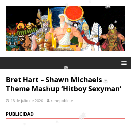
❅
❅
❅
❅
❅
❅
❅
❅
Bret Hart – Shawn Michaels –
Theme Mashup ‘Hitboy Sexyman’
❅
18 de julio de 2020
renepoblete
❅
❅
PUBLICIDAD
❅
❅