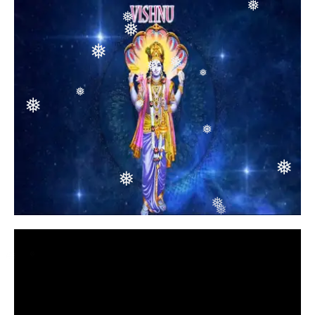
❅
❅
❅
❅
❅
❅
❅
❅
❅
❅
❅
❅
❅
❅
❅