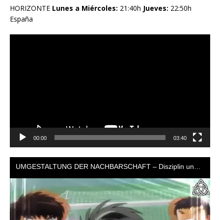
HORIZONTE
Lunes a Miércoles:
21:40h
Jueves:
22:50h
España
Reproductor
de
vídeo
00:00
03:40