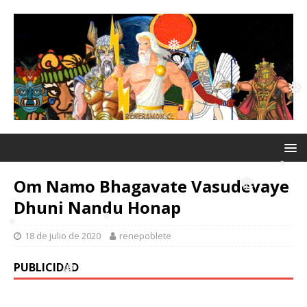
❅
❅
❅
❅
❅
❅
❅
❅
Om Namo Bhagavate Vasudevaye
Dhuni Nandu Honap
❅
18 de julio de 2020
renepoblete
❅
❅
PUBLICIDAD
❅