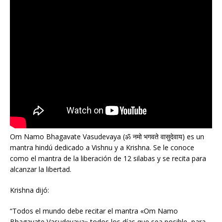
Om Namo Bhagavate Vasudevaya (ॐ नमो भगवते वासुदेवाय) es un
mantra hindú dedicado a Vishnu y a Krishna. Se le conoce
como el mantra de la liberación de 12 silabas y se recita para
alcanzar la libertad.
Krishna dijó:
“Todos el mundo debe recitar el mantra «Om Namo
Bhagavate Vasudevaya» todos los días que sea posible, para