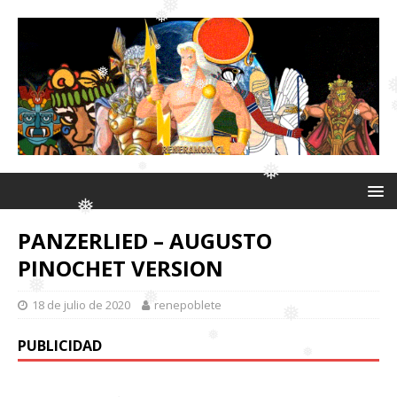
❅
❅
❅
❅
❅
❅
❅
❅
❅
❅
PANZERLIED – AUGUSTO
❅
PINOCHET VERSION
❅
❅
18 de julio de 2020
renepoblete
PUBLICIDAD
❅
❅