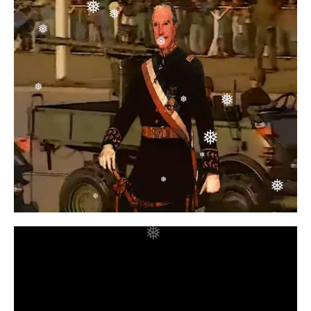
❅
❅
❅
❅
❅
❅
❅
❅
❅
❅
❅
❅