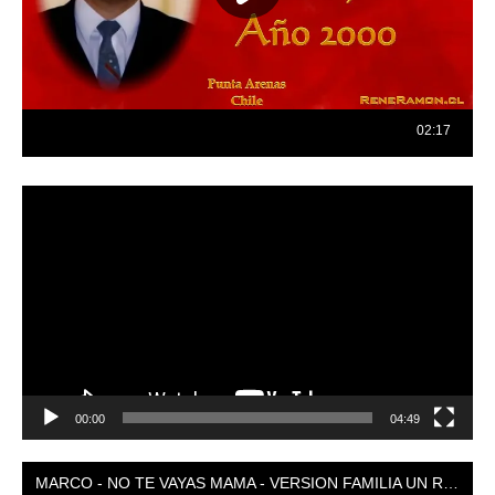
Reproductor
de
vídeo
00:00
04:49