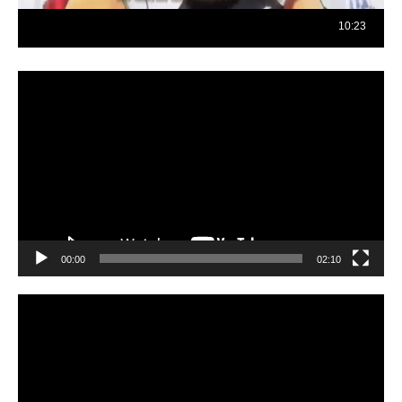
Reproductor
de
vídeo
00:00
02:10