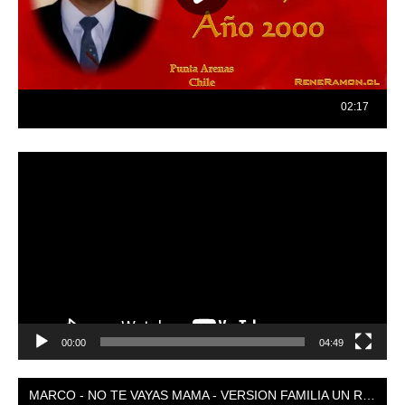
Reproductor
de
vídeo
00:00
04:49