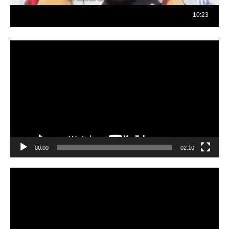
Reproductor
de
vídeo
00:00
02:10