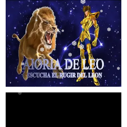
❅
❅
❅
❅
❅
❅
❅
❅
❅
❅
❅
❅
❅
❅
❅
❅
❅
❅
❅
❅
❅
❅