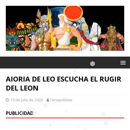
❅
❅
❅
❅
❅
❅
AIORIA DE LEO ESCUCHA EL RUGIR
DEL LEON
❅
19 de julio de 2020
renepoblete
❅
PUBLICIDAD