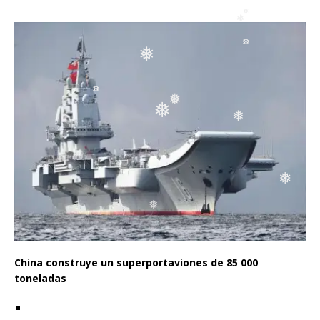
❅
❅
❅
❅
❅
❅
❅
❅
❅
❅
❅
❅
❅
China construye un superportaviones de 85 000
toneladas