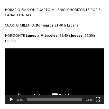
HORARIO EMISION CUARTO MILENIO Y HORIZONTE POR EL
CANAL CUATRO
CUARTO MILENIO:
Domingos
21:40 h España
HORIZONTE
Lunes a Miércoles:
21:40h
Jueves:
22:50h
España
Reproductor
de
vídeo
00:00
03:40