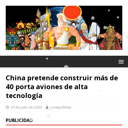
❅
❅
❅
❅
❅
❅
❅
❅
❅
❅
❅
China pretende construir más de
40 porta aviones de alta
tecnología
❅
❅
❅
19 de julio de 2020
renepoblete
PUBLICIDAD