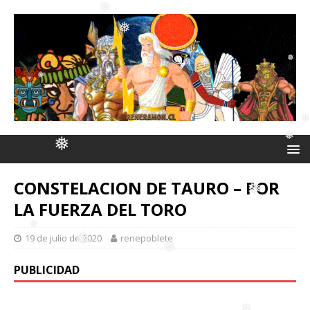
❅
❅
❅
❅
❅
❅
❅
❅
❅
❅
CONSTELACION DE TAURO – POR
❅
LA FUERZA DEL TORO
❅
❅
19 de julio de 2020
renepoblete
PUBLICIDAD
❅
❅
❅
❅