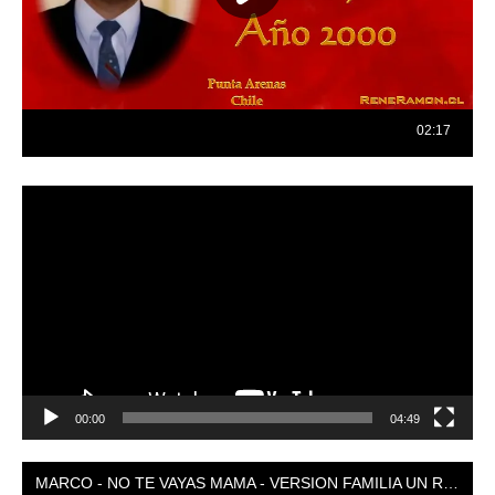
Reproductor
de
vídeo
00:00
04:49