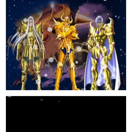
❅
❅
❅
❅
❅
❅
❅
❅
❅
❅
❅