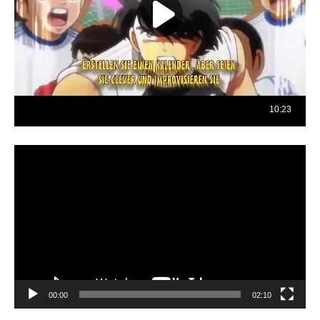
Reproductor
de
vídeo
00:00
02:10