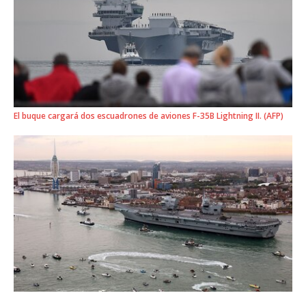
El buque cargará dos escuadrones de aviones F-35B Lightning II. (AFP)