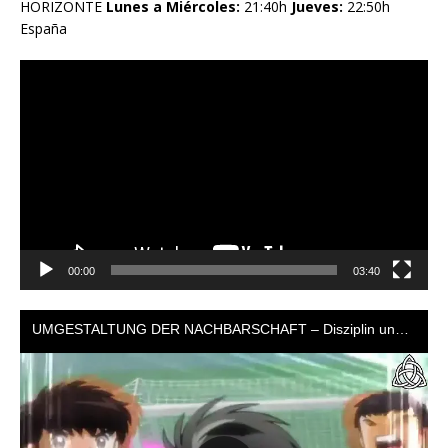
HORIZONTE
Lunes a Miércoles:
21:40h
Jueves:
22:50h
España
Reproductor
de
vídeo
00:00
03:40