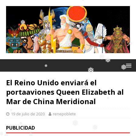
❅
❅
❅
❅
❅
❅
❅
El Reino Unido enviará el
❅
❅
portaaviones Queen Elizabeth al
❅
❅
❅
Mar de China Meridional
19 de julio de 2020
renepoblete
❅
❅
PUBLICIDAD