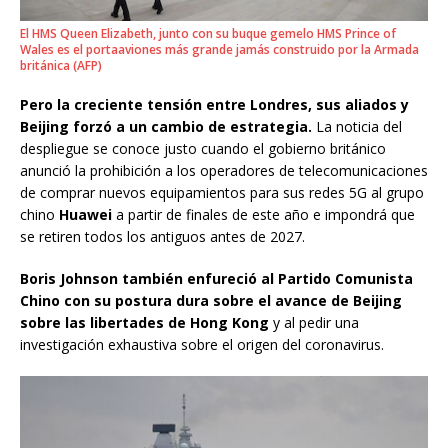
El HMS Queen Elizabeth, junto con su buque gemelo HMS Prince of
Wales es el portaaviones más grande jamás construido por la Armada
británica (AFP)
Pero la creciente tensión entre Londres, sus aliados y
Beijing forzó a un cambio de estrategia.
La noticia del
despliegue se conoce justo cuando el gobierno británico
anunció la prohibición a los operadores de telecomunicaciones
de comprar nuevos equipamientos para sus redes 5G al grupo
chino
Huawei
a partir de finales de este año e impondrá que
se retiren todos los antiguos antes de 2027.
Boris Johnson también enfureció al Partido Comunista
Chino con su postura dura sobre el avance de Beijing
sobre las libertades de Hong Kong
y al pedir una
investigación exhaustiva sobre el origen del coronavirus.