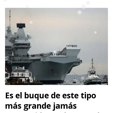
❅
❅
❅
❅
❅
❅
❅
❅
❅
❅
❅
❅
❅
❅
❅
❅
Es el buque de este tipo
más grande jamás