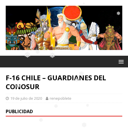
❅
❅
❅
❅
❅
❅
❅
F-16 CHILE – GUARDIANES DEL
❅
❅
CONOSUR
❅
19 de julio de 2020
renepoblete
❅
❅
❅
PUBLICIDAD