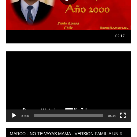
Reproductor
de
vídeo
00:00
04:49