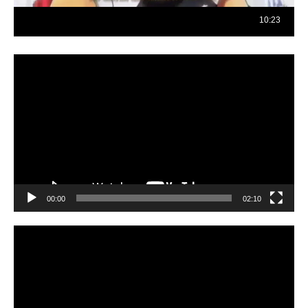
Reproductor
de
vídeo
00:00
02:10