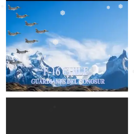
❅
❅
❅
❅
❅
❅
❅
❅
❅
❅
❅
❅
❅
❅
❅