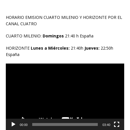
HORARIO EMISION CUARTO MILENIO Y HORIZONTE POR EL
CANAL CUATRO
CUARTO MILENIO:
Domingos
21:40 h España
HORIZONTE
Lunes a Miércoles:
21:40h
Jueves:
22:50h
España
Reproductor
de
vídeo
00:00
03:40