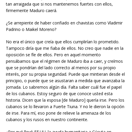
tan arraigada que si nos mantenemos fuertes con ellos,
firmemente Maduro caerá.
¿Se arrepiente de haber confiado en chavistas como Vladimir
Padrino o Maikel Moreno?
No era el único que creía que ellos cumplirían lo prometido.
Tampoco diría que me fiaba de ellos. No creo que nadie en la
oposición se fíe de ellos. Pero en aquel momento
pensábamos que el régimen de Maduro iba a caer, y creímos
que se pondrían del lado correcto al menos por su propio
interés, por su propia seguridad. Puede que mintieran desde el
principio, o puede que se asustaran a medida que avanzaba la
jornada. Lo sabremos algún día. Falta saber cuál fue el papel
de los cubanos. Estoy seguro de que conoce usted esta
historia. Dicen que la esposa [de Maduro] quería irse. Pero los
cubanos se lo llevaron a Fuerte Tiuna. Y no le dieron la opción
de irse. Para mí, eso pone de relieve la amenaza de los
cubanos y los rusos en nuestro continente.
¿Por qué llevó EE.UU. la ayuda humanitaria a Cúcuta en