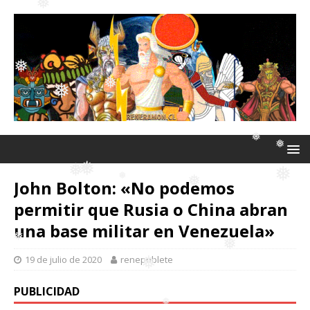
❅
❅
❅
❅
❅
❅
❅
John Bolton: «No podemos
❅
permitir que Rusia o China abran
❅
una base militar en Venezuela»
❅
❅
❅
❅
❅
❅
19 de julio de 2020
renepoblete
❅
❅
PUBLICIDAD