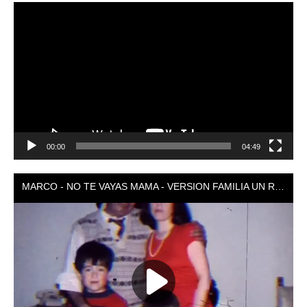
Reproductor
de
vídeo
00:00
04:49