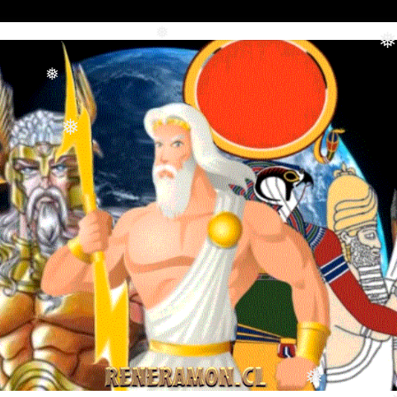
❅
❅
❅
❅
❅
❅