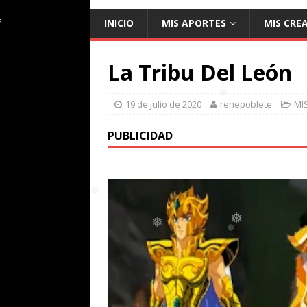
INICIO
MIS APORTES
MIS CRE
La Tribu Del León
❅
19 de julio de 2020
renepoblete
MI
PUBLICIDAD
❅