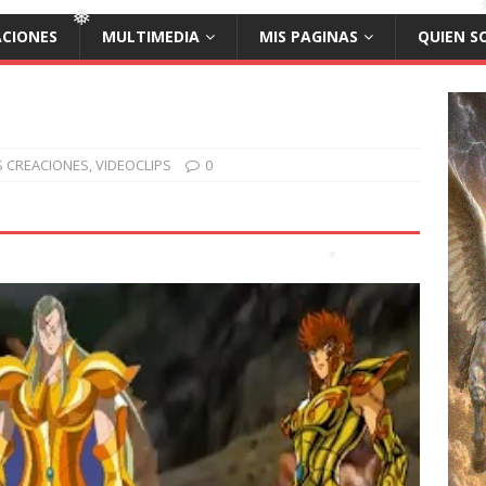
ACIONES
MULTIMEDIA
MIS PAGINAS
QUIEN S
❅
❅
S CREACIONES
,
VIDEOCLIPS
0
❅