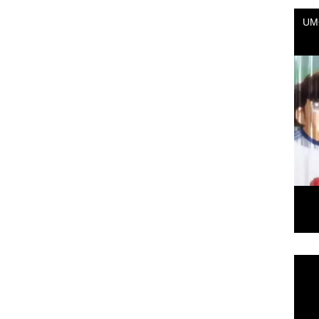
Repr
de
vídeo