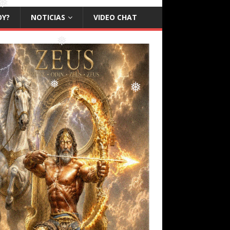
OY?
NOTICIAS
VIDEO CHAT
❅
❅
❅
❅
❅
❅