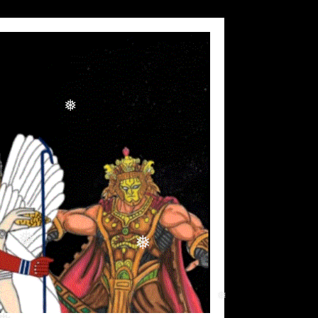
❅
❅
❅
❅
❅