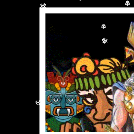
❅
❅
❅
❅
❅
❅