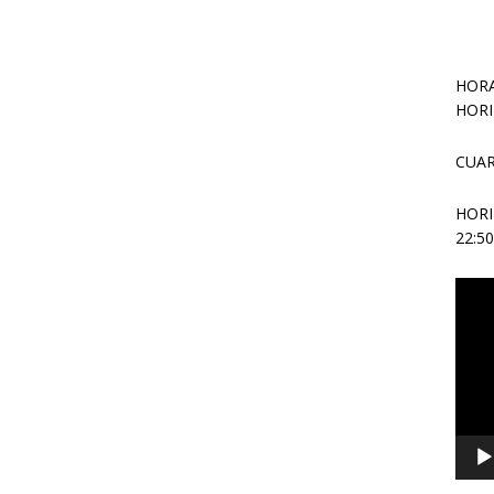
HORA
HORI
CUAR
HOR
22:5
Repr
de
vídeo