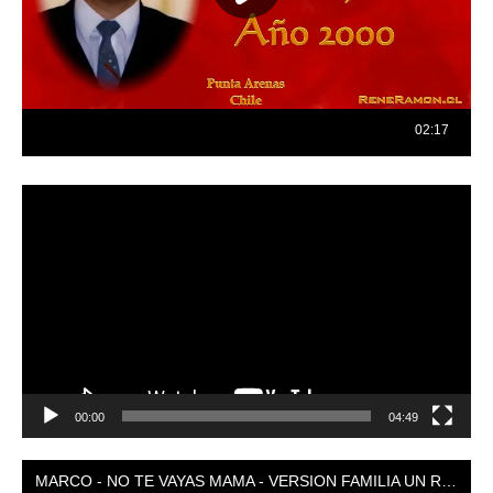
Reproductor
de
vídeo
00:00
04:49