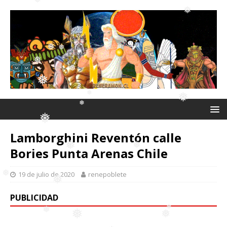
❅
❅
❅
❅
❅
❅
❅
❅
❅
❅
❅
❅
Lamborghini Reventón calle
❅
Bories Punta Arenas Chile
❅
❅
19 de julio de 2020
renepoblete
❅
PUBLICIDAD
❅
❅
❅