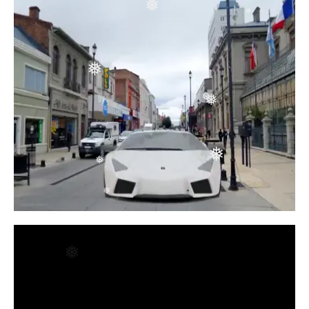
❅
❅
❅
❅
❅
❅
❅
❅
❅
❅
❅