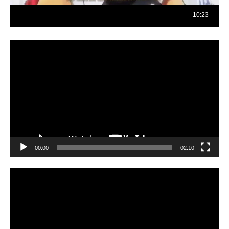
Reproductor
de
vídeo
00:00
02:10