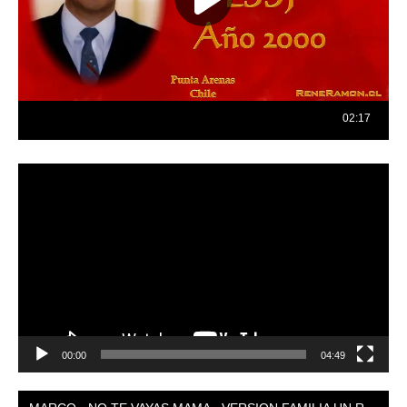
Reproductor
de
vídeo
00:00
04:49