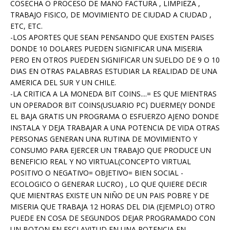
COSECHA O PROCESO DE MANO FACTURA , LIMPIEZA ,
TRABAJO FISICO, DE MOVIMIENTO DE CIUDAD A CIUDAD ,
ETC, ETC.
-LOS APORTES QUE SEAN PENSANDO QUE EXISTEN PAISES
DONDE 10 DOLARES PUEDEN SIGNIFICAR UNA MISERIA
PERO EN OTROS PUEDEN SIGNIFICAR UN SUELDO DE 9 O 10
DIAS EN OTRAS PALABRAS ESTUDIAR LA REALIDAD DE UNA
AMERICA DEL SUR Y UN CHILE.
-LA CRITICA A LA MONEDA BIT COINS....= ES QUE MIENTRAS
UN OPERADOR BIT COINS(USUARIO PC) DUERME(Y DONDE
EL BAJA GRATIS UN PROGRAMA O ESFUERZO AJENO DONDE
INSTALA Y DEJA TRABAJAR A UNA POTENCIA DE VIDA OTRAS
PERSONAS GENERAN UNA RUTINA DE MOVIMIENTO Y
CONSUMO PARA EJERCER UN TRABAJO QUE PRODUCE UN
BENEFICIO REAL Y NO VIRTUAL(CONCEPTO VIRTUAL
POSITIVO O NEGATIVO= OBJETIVO= BIEN SOCIAL -
ECOLOGICO O GENERAR LUCRO) , LO QUE QUIERE DECIR
QUE MIENTRAS EXISTE UN NIÑO DE UN PAIS POBRE Y DE
MISERIA QUE TRABAJA 12 HORAS DEL DIA (EJEMPLO) OTRO
PUEDE EN COSA DE SEGUNDOS DEJAR PROGRAMADO CON
UN BOTON EN ESCLAVITUD EN UNA POTENCIA EN