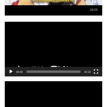
Reproductor
de
vídeo
00:00
02:10