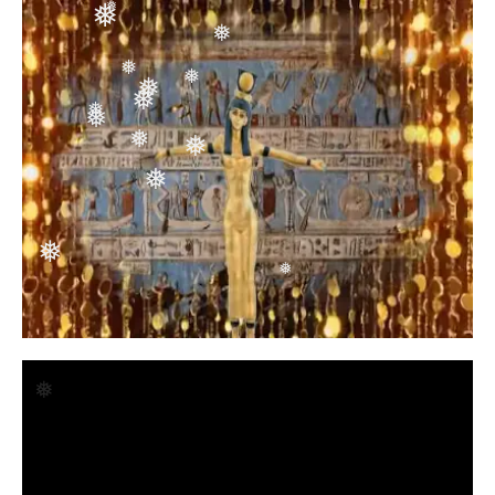
❅
❅
❅
❅
❅
❅
❅
❅
❅
❅
❅
❅
❅
❅
❅
❅