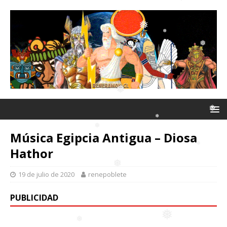
❅
❅
❅
❅
❅
Música Egipcia Antigua – Diosa
❅
Hathor
❅
❅
❅
19 de julio de 2020
renepoblete
❅
❅
PUBLICIDAD
❅