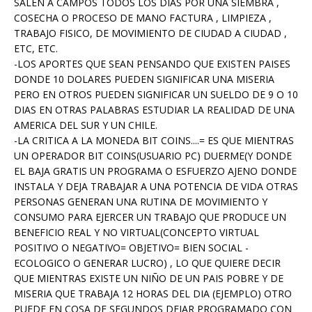
SALEN A CAMPOS TODOS LOS DIAS POR UNA SIEMBRA ,
COSECHA O PROCESO DE MANO FACTURA , LIMPIEZA ,
TRABAJO FISICO, DE MOVIMIENTO DE CIUDAD A CIUDAD ,
ETC, ETC.
-LOS APORTES QUE SEAN PENSANDO QUE EXISTEN PAISES
DONDE 10 DOLARES PUEDEN SIGNIFICAR UNA MISERIA
PERO EN OTROS PUEDEN SIGNIFICAR UN SUELDO DE 9 O 10
DIAS EN OTRAS PALABRAS ESTUDIAR LA REALIDAD DE UNA
AMERICA DEL SUR Y UN CHILE.
-LA CRITICA A LA MONEDA BIT COINS....= ES QUE MIENTRAS
UN OPERADOR BIT COINS(USUARIO PC) DUERME(Y DONDE
EL BAJA GRATIS UN PROGRAMA O ESFUERZO AJENO DONDE
INSTALA Y DEJA TRABAJAR A UNA POTENCIA DE VIDA OTRAS
PERSONAS GENERAN UNA RUTINA DE MOVIMIENTO Y
CONSUMO PARA EJERCER UN TRABAJO QUE PRODUCE UN
BENEFICIO REAL Y NO VIRTUAL(CONCEPTO VIRTUAL
POSITIVO O NEGATIVO= OBJETIVO= BIEN SOCIAL -
ECOLOGICO O GENERAR LUCRO) , LO QUE QUIERE DECIR
QUE MIENTRAS EXISTE UN NIÑO DE UN PAIS POBRE Y DE
MISERIA QUE TRABAJA 12 HORAS DEL DIA (EJEMPLO) OTRO
PUEDE EN COSA DE SEGUNDOS DEJAR PROGRAMADO CON