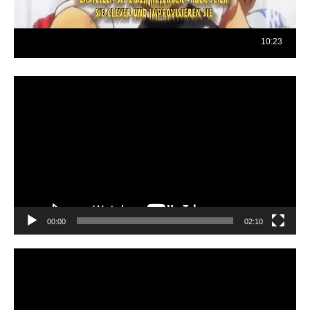
Reproductor
de
vídeo
00:00
02:10