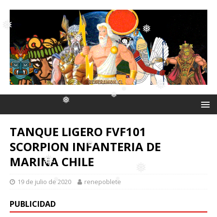
❅
❅
❅
❅
❅
❅
❅
❅
TANQUE LIGERO FVF101
❅
SCORPION INFANTERIA DE
MARINA CHILE
❅
19 de julio de 2020
renepoblete
❅
❅
❅
PUBLICIDAD
❅