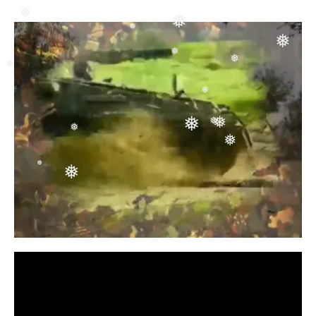
❅
❅
❅
❅
❅
❅
❅
❅
❅
❅
❅
❅
❅
❅
❅
❅