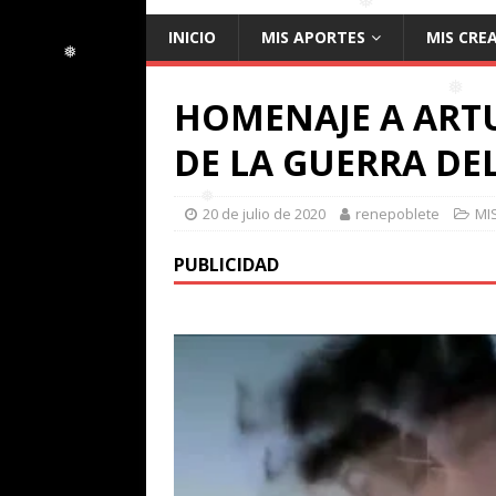
INICIO
MIS APORTES
MIS CRE
❅
HOMENAJE A ARTU
❅
DE LA GUERRA DEL
❅
20 de julio de 2020
renepoblete
MI
PUBLICIDAD
❅