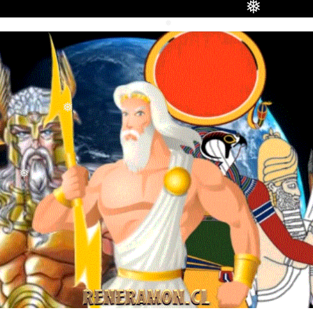
❅
❅
❅
❅
❅
❅