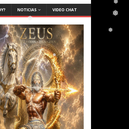
❅
OY?
NOTICIAS
VIDEO CHAT
❅
❅
❅
❅
❅