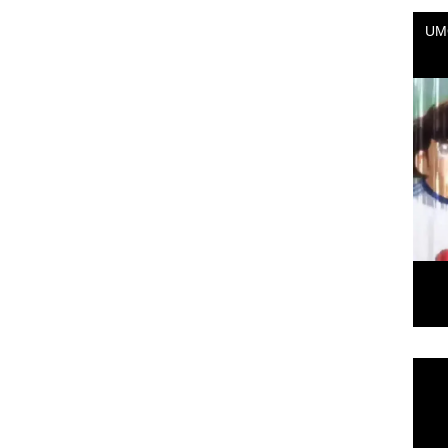
Repr
de
vídeo