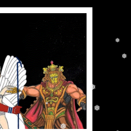
❅
❅
❅
❅
❅