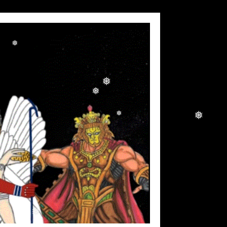
❅
❅
❅
❅
❅
❅