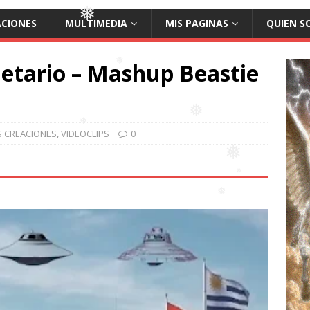
ACIONES
MULTIMEDIA
MIS PAGINAS
QUIEN S
❅
netario – Mashup Beastie
❅
S CREACIONES
,
VIDEOCLIPS
0
❅
❅
❅
❅
❅