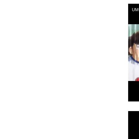
Repr
de
vídeo