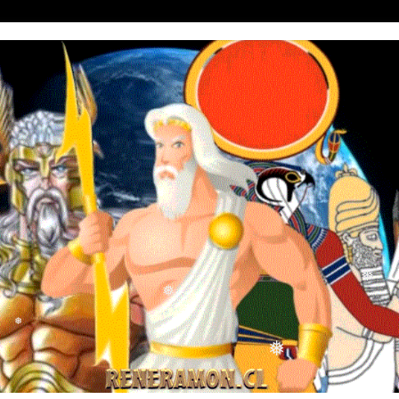
❅
❅
❅
❅