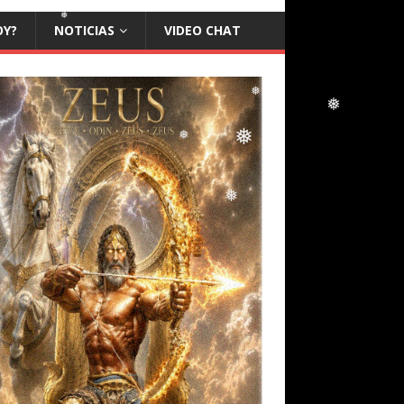
❅
OY?
NOTICIAS
VIDEO CHAT
❅
❅
❅
❅
❅
❅