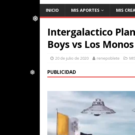
❅
INICIO
MIS APORTES
MIS CRE
Intergalactico Pla
❅
Boys vs Los Monos
20 de julio de 2020
renepoblete
MI
PUBLICIDAD
❅