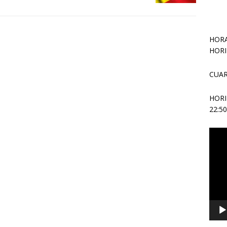
HORA
HORI
CUAR
HOR
22:5
Repr
de
vídeo