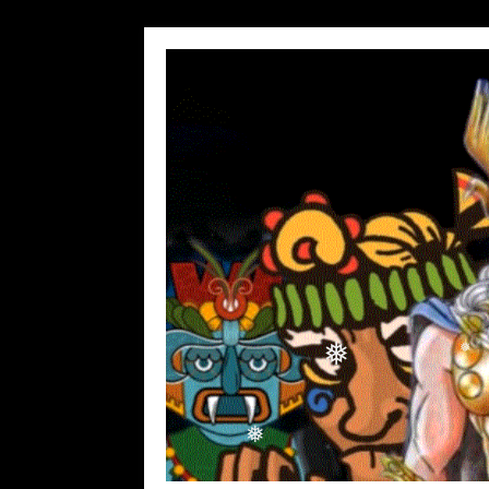
❅
❅
❅