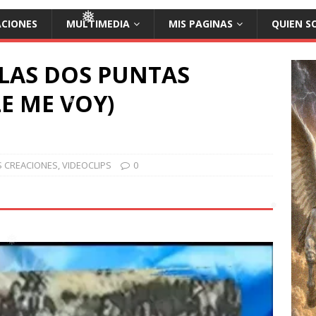
ACIONES
MULTIMEDIA
MIS PAGINAS
QUIEN S
❅
❅
❅
 LAS DOS PUNTAS
E ME VOY)
❅
❅
S CREACIONES
,
VIDEOCLIPS
0
❅