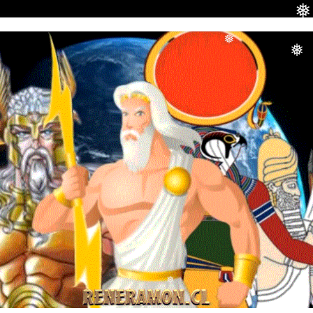
❅
❅
❅