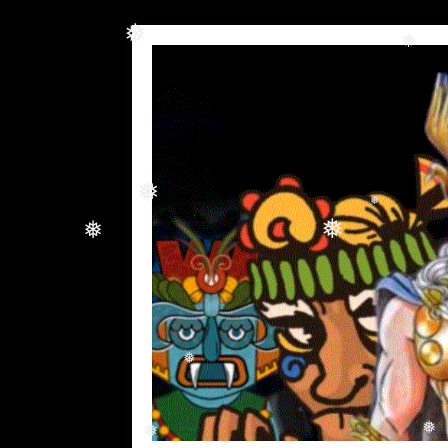
❅
❅
❅
❅
❅
❅
❅