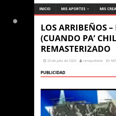
❅
INICIO
MIS APORTES
MIS CRE
❅
LOS ARRIBEÑOS –
(CUANDO PA’ CHIL
❅
REMASTERIZADO
20 de julio de 2020
renepoblete
MI
❅
PUBLICIDAD