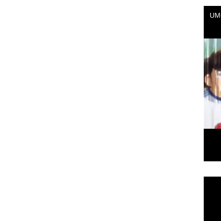
Repr
de
vídeo