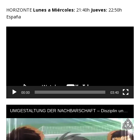
HORIZONTE
Lunes a Miércoles:
21:40h
Jueves:
22:50h
España
Reproductor
de
vídeo
00:00
03:40