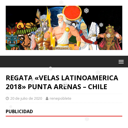
❅
❅
❅
❅
❅
❅
❅
❅
REGATA «VELAS LATINOAMERICA
2018» PUNTA ARENAS – CHILE
❅
❅
20 de julio de 2020
renepoblete
❅
❅
❅
PUBLICIDAD
❅
❅