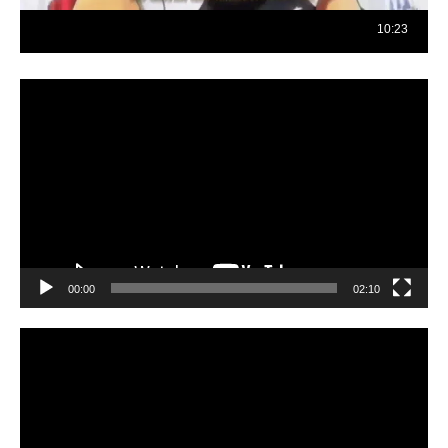
Reproductor
de
vídeo
00:00
02:10