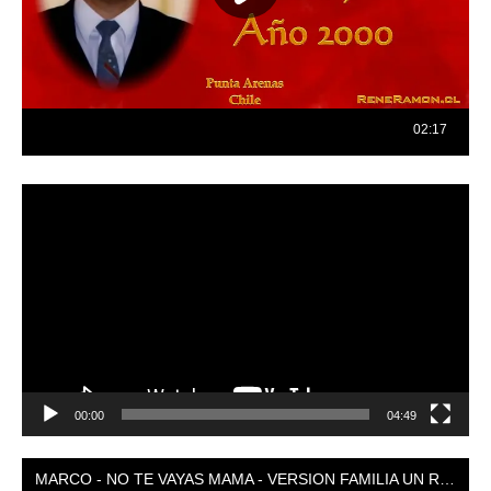
Reproductor
de
vídeo
00:00
04:49