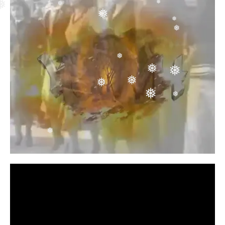
❅
❅
❅
❅
❅
❅
❅
❅
❅
❅
❅
❅
❅
❅
❅
❅
❅