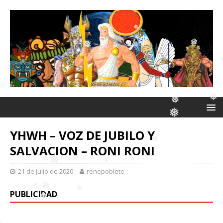
❅
❅
❅
❅
❅
YHWH – VOZ DE JUBILO Y
❅
SALVACION – RONI RONI
❅
❅
21 de julio de 2020
renepoblete
❅
PUBLICIDAD
❅
❅