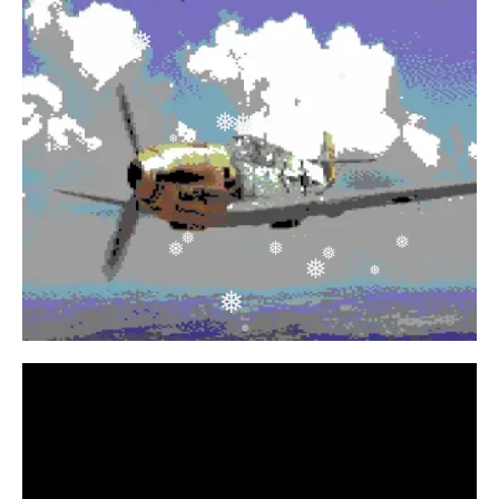
❅
❅
❅
❅
❅
❅
❅
❅
❅
❅
❅
❅
❅
❅
❅
❅
❅
❅
❅