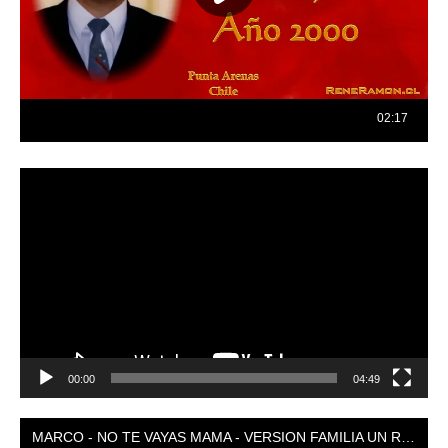
Reproductor
de
vídeo
00:00
04:49