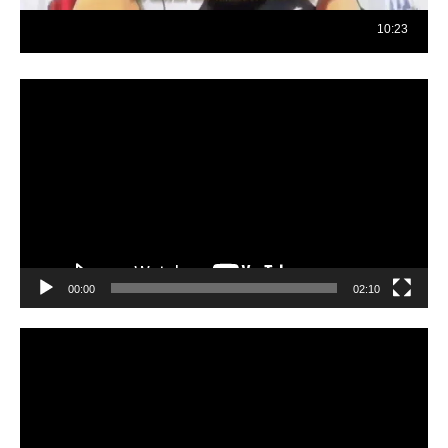
Reproductor
de
vídeo
00:00
02:10