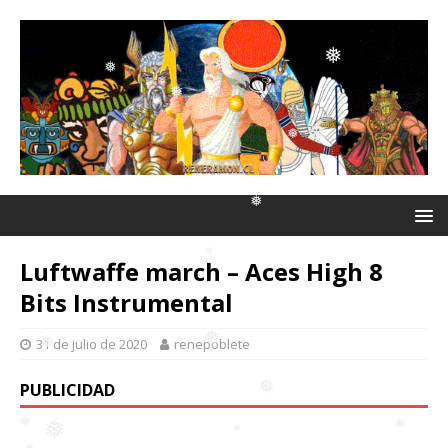
❅
❅
❅
❅
❅
❅
Luftwaffe march – Aces High 8
❅
Bits Instrumental
31 de julio de 2020
renepoblete
❅
PUBLICIDAD
❅
❅