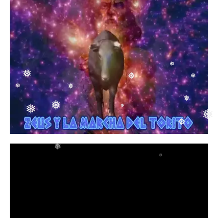
❅
❅
❅
❅
❅
❅
❅
❅
❅
❅
❅
❅
❅