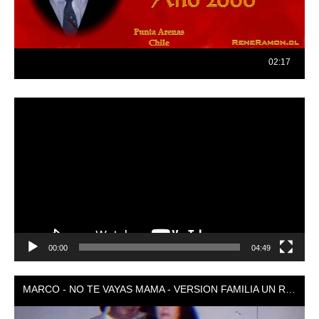
Reproductor
de
vídeo
00:00
04:49