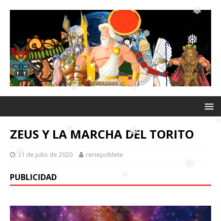
❅
❅
❅
❅
❅
❅
❅
❅
ZEUS Y LA MARCHA DEL TORITO
❅
31 de julio de 2020
renepoblete
❅
PUBLICIDAD
❅
❅
❅
❅
❅