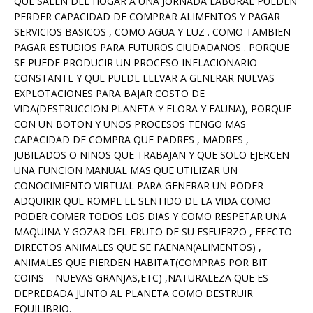
QUE SALEN DEL HOGAR A UNA JORNADA LABORAL PUEDEN
PERDER CAPACIDAD DE COMPRAR ALIMENTOS Y PAGAR
SERVICIOS BASICOS , COMO AGUA Y LUZ . COMO TAMBIEN
PAGAR ESTUDIOS PARA FUTUROS CIUDADANOS . PORQUE
SE PUEDE PRODUCIR UN PROCESO INFLACIONARIO
CONSTANTE Y QUE PUEDE LLEVAR A GENERAR NUEVAS
EXPLOTACIONES PARA BAJAR COSTO DE
VIDA(DESTRUCCION PLANETA Y FLORA Y FAUNA), PORQUE
CON UN BOTON Y UNOS PROCESOS TENGO MAS
CAPACIDAD DE COMPRA QUE PADRES , MADRES ,
JUBILADOS O NIÑOS QUE TRABAJAN Y QUE SOLO EJERCEN
UNA FUNCION MANUAL MAS QUE UTILIZAR UN
CONOCIMIENTO VIRTUAL PARA GENERAR UN PODER
ADQUIRIR QUE ROMPE EL SENTIDO DE LA VIDA COMO
PODER COMER TODOS LOS DIAS Y COMO RESPETAR UNA
MAQUINA Y GOZAR DEL FRUTO DE SU ESFUERZO , EFECTO
DIRECTOS ANIMALES QUE SE FAENAN(ALIMENTOS) ,
ANIMALES QUE PIERDEN HABITAT(COMPRAS POR BIT
COINS = NUEVAS GRANJAS,ETC) ,NATURALEZA QUE ES
DEPREDADA JUNTO AL PLANETA COMO DESTRUIR
EQUILIBRIO.